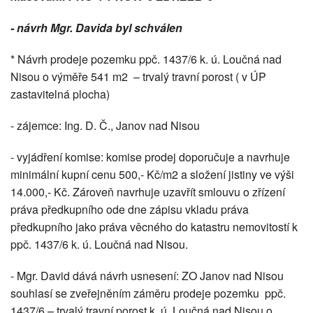
- návrh Mgr. Davida byl schválen
* Návrh prodeje pozemku ppč. 1437/6 k. ú. Loučná nad
Nisou o výměře 541 m2 – trvalý travní porost ( v ÚP
zastavitelná plocha)
- zájemce: Ing. D. Č., Janov nad Nisou
- vyjádření komise: komise prodej doporučuje a navrhuje
minimální kupní cenu 500,- Kč/m2 a složení jistiny ve výši
14.000,- Kč. Zároveň navrhuje uzavřít smlouvu o zřízení
práva předkupního ode dne zápisu vkladu práva
předkupního jako práva věcného do katastru nemovitostí k
ppč. 1437/6 k. ú. Loučná nad Nisou.
- Mgr. David dává návrh usnesení: ZO Janov nad Nisou
souhlasí se zveřejněním záměru prodeje pozemku ppč.
1437/6 – trvalý travní porost k. ú. Loučná nad Nisou o