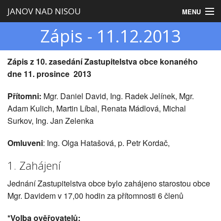
JANOV NAD NISOU
MENU
Zápis - 11.12.2013
Úvod
Obecní úřad
Zápis z 10. zasedání Zastupitelstva obce konaného
dne 11. prosince 2013
Zastupitelstvo
Přítomni:
Mgr. Daniel David, Ing. Radek Jelínek, Mgr.
Obec
Adam Kulich, Martin Líbal, Renata Mádlová, Michal
Surkov, Ing. Jan Zelenka
Turistika
Omluveni
: Ing. Olga Hatašová, p. Petr Kordač,
1. Zahájení
Jednání Zastupitelstva obce bylo zahájeno starostou obce
Mgr. Davidem v 17,00 hodin za přítomnosti 6 členů
*Volba ověřovatelů: