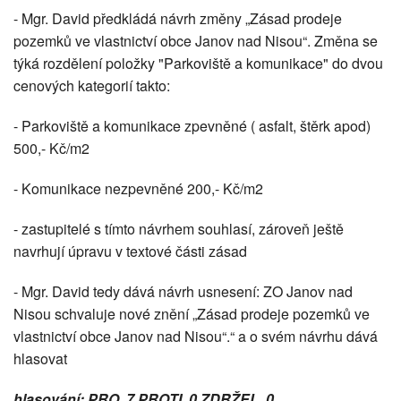
- Mgr. David předkládá návrh změny „Zásad prodeje
pozemků ve vlastnictví obce Janov nad Nisou“. Změna se
týká rozdělení položky "Parkoviště a komunikace" do dvou
cenových kategorií takto:
- Parkoviště a komunikace zpevněné ( asfalt, štěrk apod)
500,- Kč/m2
- Komunikace nezpevněné 200,- Kč/m2
- zastupitelé s tímto návrhem souhlasí, zároveň ještě
navrhují úpravu v textové části zásad
- Mgr. David tedy dává návrh usnesení: ZO Janov nad
Nisou schvaluje nové znění „Zásad prodeje pozemků ve
vlastnictví obce Janov nad Nisou“.“ a o svém návrhu dává
hlasovat
hlasování: PRO 7 PROTI 0 ZDRŽEL 0