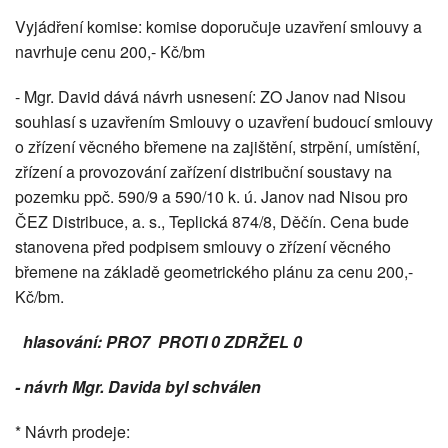
Vyjádření komise: komise doporučuje uzavření smlouvy a
navrhuje cenu 200,- Kč/bm
- Mgr. David dává návrh usnesení: ZO Janov nad Nisou
souhlasí s uzavřením Smlouvy o uzavření budoucí smlouvy
o zřízení věcného břemene na zajištění, strpění, umístění,
zřízení a provozování zařízení distribuční soustavy na
pozemku ppč. 590/9 a 590/10 k. ú. Janov nad Nisou pro
ČEZ Distribuce, a. s., Teplická 874/8, Děčín. Cena bude
stanovena před podpisem smlouvy o zřízení věcného
břemene na základě geometrického plánu za cenu 200,-
Kč/bm.
hlasování: PRO7 PROTI 0 ZDRŽEL 0
-
návrh Mgr. Davida byl schválen
* Návrh prodeje: