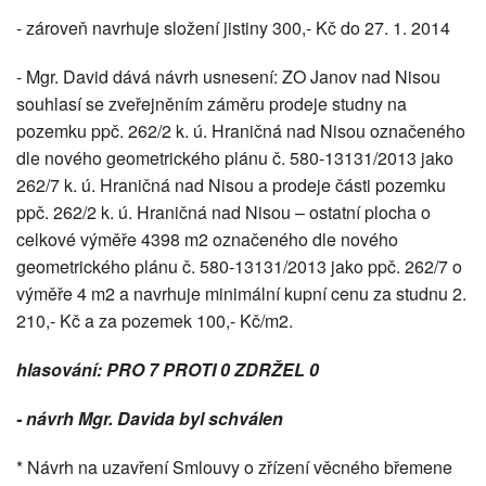
- zároveň navrhuje složení jistiny 300,- Kč do 27. 1. 2014
- Mgr. David dává návrh usnesení: ZO Janov nad Nisou
souhlasí se zveřejněním záměru prodeje studny na
pozemku ppč. 262/2 k. ú. Hraničná nad Nisou označeného
dle nového geometrického plánu č. 580-13131/2013 jako
262/7 k. ú. Hraničná nad Nisou a prodeje části pozemku
ppč. 262/2 k. ú. Hraničná nad Nisou – ostatní plocha o
celkové výměře 4398 m2 označeného dle nového
geometrického plánu č. 580-13131/2013 jako ppč. 262/7 o
výměře 4 m2 a navrhuje minimální kupní cenu za studnu 2.
210,- Kč a za pozemek 100,- Kč/m2.
hlasování: PRO 7 PROTI 0 ZDRŽEL 0
-
návrh Mgr. Davida byl schválen
* Návrh na uzavření Smlouvy o zřízení věcného břemene