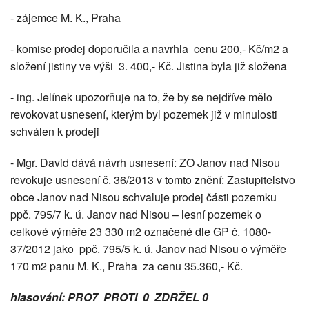
- zájemce M. K., Praha
- komise prodej doporučila a navrhla cenu 200,- Kč/m2 a
složení jistiny ve výši 3. 400,- Kč. Jistina byla již složena
- ing. Jelínek upozorňuje na to, že by se nejdříve mělo
revokovat usnesení, kterým byl pozemek již v minulosti
schválen k prodeji
- Mgr. David dává návrh usnesení: ZO Janov nad Nisou
revokuje usnesení č. 36/2013 v tomto znění: Zastupitelstvo
obce Janov nad Nisou schvaluje prodej části pozemku
ppč. 795/7 k. ú. Janov nad Nisou – lesní pozemek o
celkové výměře 23 330 m2 označené dle GP č. 1080-
37/2012 jako ppč. 795/5 k. ú. Janov nad Nisou o výměře
170 m2 panu M. K., Praha za cenu 35.360,- Kč.
hlasování: PRO7 PROTI 0 ZDRŽEL 0