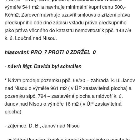
výměře 541 m2 a navrhuje minimální kupní cenu 500,-
Kč/m2. Zároveň navrhuje uzavřít smlouvu o zřízení práva
předkupního ode dne zápisu vkladu práva předkupního
jako práva věcného do katastru nemovitostí k ppč. 1437/6
k. ú. Loučná nad Nisou.
hlasování: PRO 7 PROTI 0 ZDRŽEL 0
- návrh Mgr. Davida byl schválen
* Návrh prodeje pozemku ppč. 56/30 – zahrada k. ú. Janov
nad Nisou o výměře 961 m2 ( v ÚP zastavitelná plocha) a
pozemku stpč. 794 – zastavěná plocha a nádvoří k. ú.
Janov nad Nisou o výměře 16 m2 ( v ÚP zastavitelná
plocha)
- zájemce: D. B., Janov nad Nisou
- vyjádření komise: komise prodej doporučuje a navrhuje