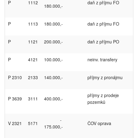
P
1112
daň z příjmu FO
180.000,-
P
1113
180.000,-
daň z příjmu FO
P
1121
200.000,-
daň z příjmu PO
P
4121
100.000,-
neinv. transfery
P 2310
2133
140.000,-
příjmy z pronájmu
příjmy z prodeje
P 3639
3111
400.000,-
pozemků
-
V 2321
5171
ČOV oprava
175.000,-