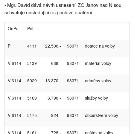
- Mgr. David dává návrh usnesení: ZO Janov nad Nisou
schvaluje následující rozpočtové opatření:
OdPa
Pol
P
4111
22.500,-
98071
dotace na volby
V 6114
5139
688,-
98071
materiál volby
V 6114
5029
13.370,-
98071
odměny volby
V 6114
5169
6.790,-
98071
služby volby
V 6114
5175
924,-
98071
občerstvení volby
V 6114
5161
728,-
98071
poštovné volby