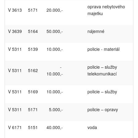
oprava nebytového
V 3613
5171
20.000,-
majetku
V 3639
5164
50.000,-
nájemné
V 5311
5139
10.000,-
policie - materiál
-
policie – služby
V 5311
5162
10.000,-
telekomunikací
V 5311
5169
10.000,-
policie – služby
V 5311
5171
5.000,-
policie – opravy
V 6171
5151
40.000,-
voda