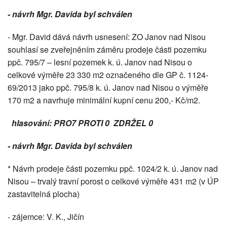
-
návrh Mgr. Davida byl schválen
- Mgr. David dává návrh usnesení: ZO Janov nad Nisou
souhlasí se zveřejněním záměru prodeje části pozemku
ppč. 795/7 – lesní pozemek k. ú. Janov nad Nisou o
celkové výměře 23 330 m2 označeného dle GP č. 1124-
69/2013 jako ppč. 795/8 k. ú. Janov nad Nisou o výměře
170 m2 a navrhuje minimální kupní cenu 200,- Kč/m2.
hlasování: PRO7 PROTI 0 ZDRŽEL 0
- návrh Mgr. Davida byl schválen
* Návrh prodeje části pozemku ppč. 1024/2 k. ú. Janov nad
Nisou – trvalý travní porost o celkové výměře 431 m2 (v ÚP
zastavitelná plocha)
- zájemce: V. K., Jičín