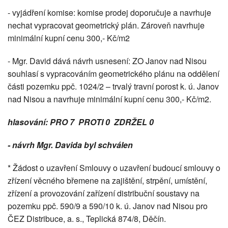
- vyjádření komise: komise prodej doporučuje a navrhuje
nechat vypracovat geometrický plán. Zároveň navrhuje
minimální kupní cenu 300,- Kč/m2
- Mgr. David dává návrh usnesení: ZO Janov nad Nisou
souhlasí s vypracováním geometrického plánu na oddělení
části pozemku ppč. 1024/2 – trvalý travní porost k. ú. Janov
nad Nisou a navrhuje minimální kupní cenu 300,- Kč/m2.
hlasování: PRO 7 PROTI 0 ZDRŽEL 0
- návrh Mgr. Davida byl schválen
* Žádost o uzavření Smlouvy o uzavření budoucí smlouvy o
zřízení věcného břemene na zajištění, strpění, umístění,
zřízení a provozování zařízení distribuční soustavy na
pozemku ppč. 590/9 a 590/10 k. ú. Janov nad Nisou pro
ČEZ Distribuce, a. s., Teplická 874/8, Děčín.