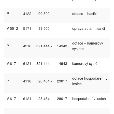
P
4122
99.500,-
dotace – hasiči
V 5512
5171
99.500,-
oprava auta – hasiči
dotace – kamerový
P
4216
321.444,-
14943
systém
V 6171
6121
321.444,-
14943
kamerový systém
dotace hospodaření v
P
4116
28.464,-
29017
lesích
V 6171
6121
28.464,-
29017
hospodaření v lesích
-