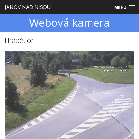
JANOV NAD NISOU
MENU
Webová kamera
Úvod
Obecní úřad
Hrabětice
Zastupitelstvo
Obec
Turistika