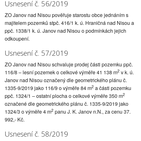
Usnesení č. 56/2019
ZO Janov nad Nisou pověřuje starostu obce jednáním s
majitelem pozemků stpč. 416/1 k. ú. Hraničná nad Nisou a
ppč. 1338/1 k. ú. Janov nad Nisou o podmínkách jejich
odkoupení.
Usnesení č. 57/2019
ZO Janov nad Nisou schvaluje prodej části pozemku ppč.
2
116/8 – lesní pozemek o celkové výměře 41 138 m
v k. ú.
Janov nad Nisou označený dle geometrického plánu č.
2
1335-9/2019 jako 116/9 o výměře 84 m
a části pozemku
2
ppč. 1324/1 – ostatní plocha o celkové výměře 350 m
označené dle geometrického plánu č. 1335-9/2019 jako
2
1324/3 o výměře 4 m
panu J. K. Janov n.N., za cenu 37.
992,- Kč.
Usnesení č. 58/2019