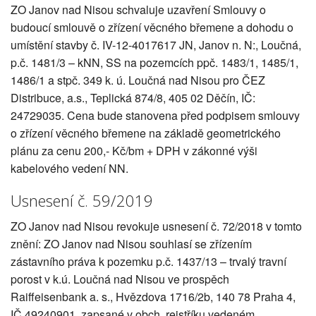
ZO Janov nad Nisou schvaluje uzavření Smlouvy o
budoucí smlouvě o zřízení věcného břemene a dohodu o
umístění stavby č. IV-12-4017617 JN, Janov n. N:, Loučná,
p.č. 1481/3 – kNN, SS na pozemcích ppč. 1483/1, 1485/1,
1486/1 a stpč. 349 k. ú. Loučná nad Nisou pro ČEZ
Distribuce, a.s., Teplická 874/8, 405 02 Děčín, IČ:
24729035. Cena bude stanovena před podpisem smlouvy
o zřízení věcného břemene na základě geometrického
plánu za cenu 200,- Kč/bm + DPH v zákonné výši
kabelového vedení NN.
Usnesení č. 59/2019
ZO Janov nad Nisou revokuje usnesení č. 72/2018 v tomto
znění: ZO Janov nad Nisou souhlasí se zřízením
zástavního práva k pozemku p.č. 1437/13 – trvalý travní
porost v k.ú. Loučná nad Nisou ve prospěch
Raiffeisenbank a. s., Hvězdova 1716/2b, 140 78 Praha 4,
IČ 49240901, zapsané v obch. rejstříku vedeném