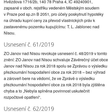
Hvězdova 1716/2b, 140 78 Praha 4, IČ 49240901,
zapsané v obch. rejstříku vedeném Městským soudem
v Praze pod sp.zn B 2051, pro účely poskytnutí hypotéky
na úhradu kupní ceny za převod vlastnických práv k
zastavenému pozemku kupujícímu: T. L. Jablonec nad
Nisou.
Usnesení č. 61/2019
ZO Janov nad Nisou revokuje usnesení č. 48/2019 v tomto
znění: ZO Janov nad Nisou schvaluje Závěrečný účet obce
Janov nad Nisou za rok 2018 spolu se Zprávou o výsledku
přezkoumání hospodaření obce za rok 2018 – bez výhrad
a zároveň bere na vědomí, že ve Zprávě o výsledku
přezkoumání hospodaření obce za rok 2018 byla zjištěna
chyba a to „Nebyla splněna povinnost uskutečnit
rozpočtové opatření“.
Usnesení č. 62/2019