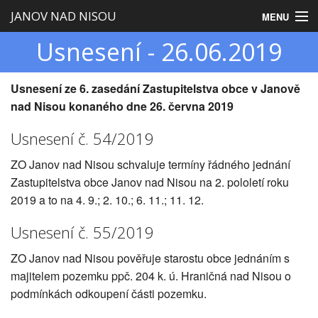
JANOV NAD NISOU
MENU
Usnesení - 26.06.2019
Úvod
Obecní úřad
Usnesení ze 6. zasedání Zastupitelstva obce v Janově
nad Nisou konaného dne 26. června 2019
Zastupitelstvo
Usnesení č. 54/2019
Obec
ZO Janov nad Nisou schvaluje termíny řádného jednání
Turistika
Zastupitelstva obce Janov nad Nisou na 2. pololetí roku
2019 a to na 4. 9.; 2. 10.; 6. 11.; 11. 12.
Usnesení č. 55/2019
ZO Janov nad Nisou pověřuje starostu obce jednáním s
majitelem pozemku ppč. 204 k. ú. Hraničná nad Nisou o
podmínkách odkoupení části pozemku.