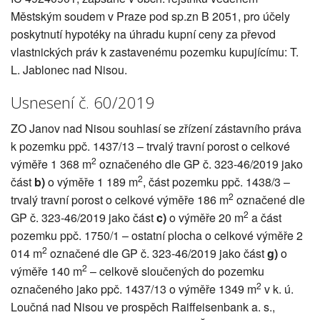
Městským soudem v Praze pod sp.zn B 2051, pro účely
poskytnutí hypotéky na úhradu kupní ceny za převod
vlastnických práv k zastavenému pozemku kupujícímu: T.
L. Jablonec nad Nisou.
Usnesení č. 60/2019
ZO Janov nad Nisou souhlasí se zřízení zástavního práva
k pozemku ppč. 1437/13 – trvalý travní porost o celkové
2
výměře 1 368 m
označeného dle GP č. 323-46/2019 jako
2
část
b)
o výměře 1 189 m
, část pozemku ppč. 1438/3 –
2
trvalý travní porost o celkové výměře 186 m
označené dle
2
GP č. 323-46/2019 jako část
c)
o výměře 20 m
a část
pozemku ppč. 1750/1 – ostatní plocha o celkové výměře 2
2
014 m
označené dle GP č. 323-46/2019 jako část
g)
o
2
výměře 140 m
– celkově sloučených do pozemku
2
označeného jako ppč. 1437/13 o výměře 1349 m
v k. ú.
Loučná nad Nisou ve prospěch Raiffeisenbank a. s.,