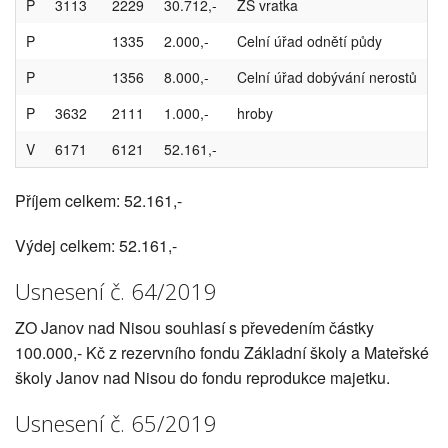
P
3113
2229
30.712,-
ZŠ vratka
P
1335
2.000,-
Celní úřad odnětí půdy
P
1356
8.000,-
Celní úřad dobývání nerostů
P
3632
2111
1.000,-
hroby
V
6171
6121
52.161,-
Příjem celkem: 52.161,-
Výdej celkem: 52.161,-
Usnesení č. 64/2019
ZO Janov nad Nisou souhlasí s převedením částky
100.000,- Kč z rezervního fondu Základní školy a Mateřské
školy Janov nad Nisou do fondu reprodukce majetku.
Usnesení č. 65/2019