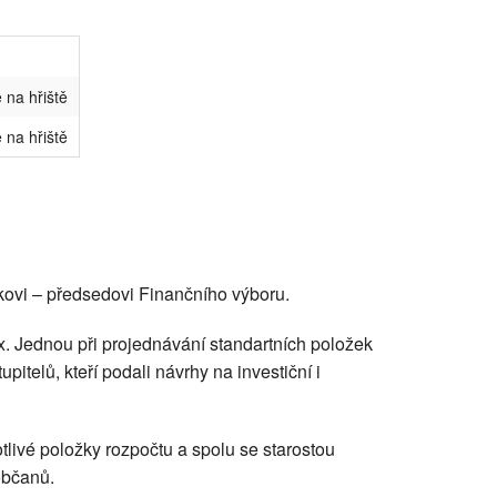
 na hřiště
 na hřiště
nkovi – předsedovi Finančního výboru.
 2x. Jednou při projednávání standartních položek
pitelů, kteří podali návrhy na investiční i
tlivé položky rozpočtu a spolu se starostou
občanů.