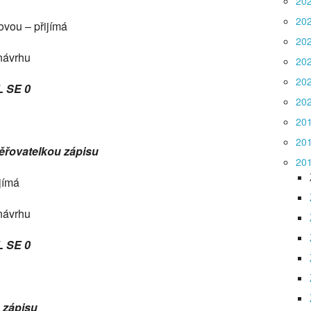
20
20
ovou – přijímá
20
návrhu
20
20
L SE 0
20
20
20
ěřovatelkou zápisu
20
jímá
návrhu
L SE 0
m zápisu