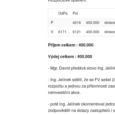
OdPa
Pol
P
4216
400.000
dotace
V
6171
6121
400.000
dotace
Příjem celkem : 400.000
Výdej celkem : 400.000
- Mgr. David předává slovo Ing. Jelí
- Ing. Jelínek sdělil, že se FV sešel
rozpočtu a jednou za přítomnosti zastu
neinvestiční akce .
- poté ing. Jelínek okomentoval jedno
zodpověděli na dotazy zastupitelů i 