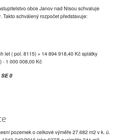
astupitelstvo obce Janov nad Nisou schvaluje
. Takto schválený rozpočet představuje:
h let ( pol. 8115) + 14 894 918,40 Kč splátky
) - 1 000 008,00 Kč
 SE 0
ce
 lesní pozemek o celkové výměře 27.682 m2 v k. ú.
 1243-249/2016 jako 627/5 o výměře 341 m2.