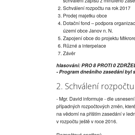
schválení zápisu z minulého zas
Schválení rozpočtu na rok 2017
Prodej majetku obce
Dotační fond – podpora organizace
území obce Janov n. N.
Zapojení obce do projektu Mikror
Různé a interpelace
Závěr
hlasování: PRO 8 PROTI 0 ZDRŽE
- Program dnešního zasedání byl 
2. Schválení rozpočtu
- Mgr. David informuje - dle usnesen
případných rozpočtových změn, které
na vědomí na příštím zasedání v le
v rozpočtu ještě v roce 2016.
Rozpočtové opatření: