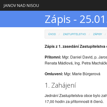
JANOV NAD NISOU
Zápis - 25.0
ÚVOD
ZASTUPITELSTVO
ZÁPISY
Zápis z 1. zasedání Zastupitelstv
Přítomni:
Mgr. Daniel David, p. Jaros
Renata Mádlová, Ing. Petra Macháčkov
Omluveni:
Mgr. Marie Bürgerová
1. Zahájení
Jednání Zastupitelstva obce bylo z
17,00 hodin za přítomnosti 8 členů.