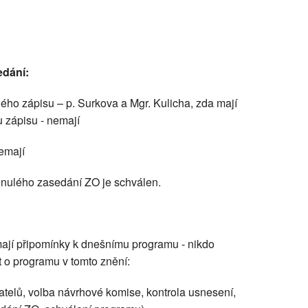
edání:
lého zápisu – p. Surkova a Mgr. Kulicha, zda mají
 zápisu - nemají
nemají
minulého zasedání ZO je schválen.
 mají připomínky k dnešnímu programu - nikdo
 o programu v tomto znění:
atelů, volba návrhové komise, kontrola usnesení,