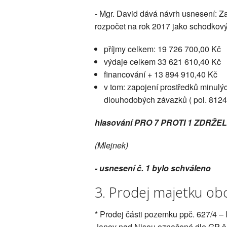
- Mgr. David dává návrh usnesení: Z
rozpočet na rok 2017 jako schodkový
příjmy celkem: 19 726 700,00 Kč
výdaje celkem 33 621 610,40 Kč
financování + 13 894 910,40 Kč
v tom: zapojení prostředků minulýc
dlouhodobých závazků ( pol. 8124
hlasování PRO 7 PROTI 1 ZDRŽEL
(Mlejnek)
- usnesení č. 1 bylo schváleno
3. Prodej majetku ob
* Prodej části pozemku ppč. 627/4 –
Janov nad Nisou označené dle GP č.