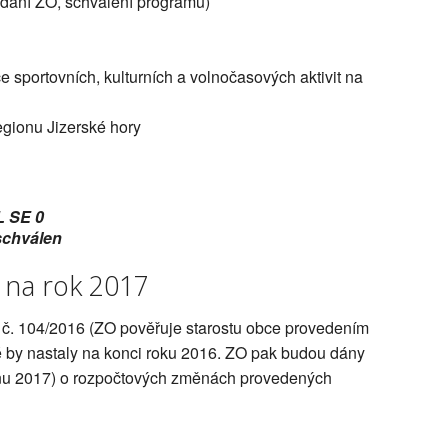
edání ZO, schválení programu)
 sportovních, kulturních a volnočasových aktivit na
egionu Jizerské hory
L SE 0
schválen
 na rok 2017
í č. 104/2016 (ZO pověřuje starostu obce provedením
 by nastaly na konci roku 2016. ZO pak budou dány
dnu 2017) o rozpočtových změnách provedených