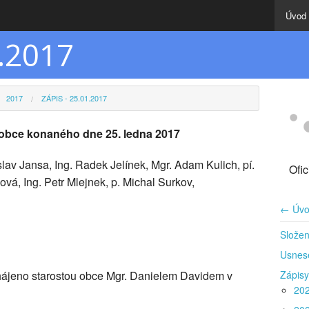
Úvod
1.2017
2017
ZÁPIS - 25.01.2017
a obce konaného dne 25. ledna 2017
lav Jansa, Ing. Radek Jelínek, Mgr. Adam Kulich, pí.
Ofi
á, Ing. Petr Mlejnek, p. Michal Surkov,
← Úvo
Složen
Usnes
ahájeno starostou obce Mgr. Danielem Davidem v
Zápisy
20