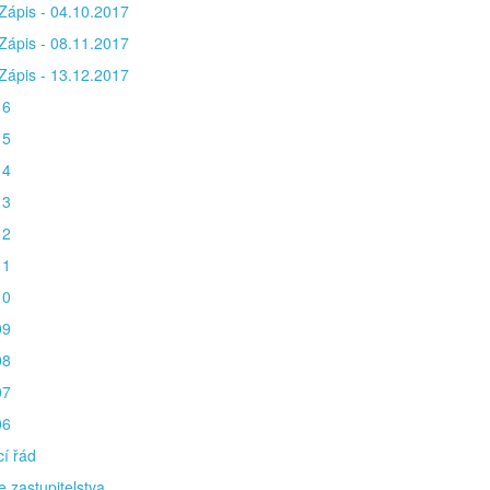
Zápis - 04.10.2017
Zápis - 08.11.2017
Zápis - 13.12.2017
16
15
14
13
12
11
10
09
08
07
06
í řád
e zastupitelstva