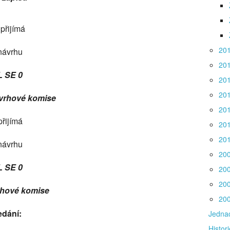
přijímá
20
návrhu
20
L SE 0
20
20
návrhové komise
20
přijímá
20
20
návrhu
20
L SE 0
20
20
vrhové komise
20
edání:
Jednac
Histori