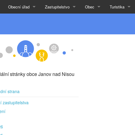
Obecní úřad
Zastupitelstvo
Obec
Turistika
ciální stránky obce Janov nad Nisou
dní strana
í zastupitelstva
ení
26