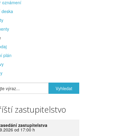
r oznámení
í deska
ty
enty
e
odaj
í plán
vy
y
íští zastupitelstvo
zasedání zastupitelstva
9.2026 od 17:00 h