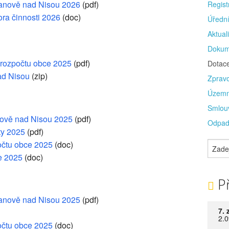
Janově nad Nisou 2026
(pdf)
Regist
ora činnosti 2026
(doc)
Úředn
Aktuali
Dokum
 rozpočtu obce 2025
(pdf)
Dotac
ad Nisou
(zip)
Zprav
Územn
Smlou
anově nad Nisou 2025
(pdf)
Odpad
ty 2025
(pdf)
očtu obce 2025
(doc)
e 2025
(doc)
Př
Janově nad Nisou 2025
(pdf)
7. 
2.0
očtu obce 2025
(doc)