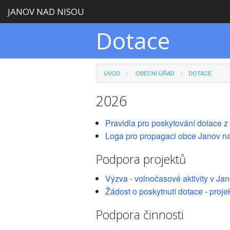
JANOV NAD NISOU
Dotace
ÚVOD
OBECNÍ ÚŘAD
DOTACE
2026
Pravidla pro poskytování dotace z
Loga pro propagaci obce Janov n
Podpora projektů
Výzva - volnočasové aktivity v J
Žádost o poskytnutí dotace - proje
Podpora činnosti