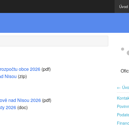
Úvod
 rozpočtu obce 2026
(pdf)
Ofi
ad Nisou
(zip)
← Úvo
Kontak
anově nad Nisou 2026
(pdf)
Povinn
kty 2026
(doc)
Podat
Finan