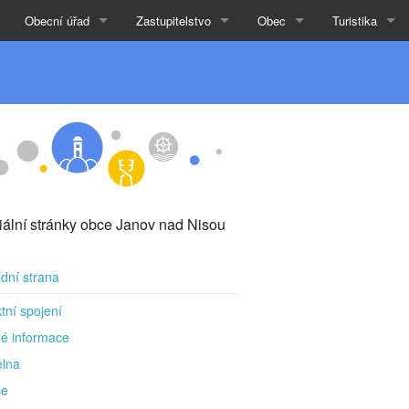
Obecní úřad
Zastupitelstvo
Obec
Turistika
ciální stránky obce Janov nad Nisou
dní strana
tní spojení
é informace
elna
ce