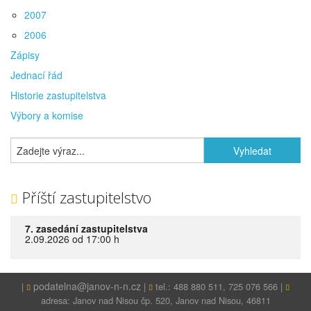
2007
2006
Zápisy
Jednací řád
Historie zastupitelstva
Výbory a komise
Příští zastupitelstvo
7. zasedání zastupitelstva
2.09.2026 od 17:00 h
podatelna@janov-n-n.cz
|
|
tel.: 488 880 511, 725 076 566 |
adresa: Janov nad Nisou čp. 520, Janov nad Nisou, 46811