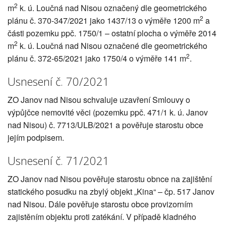
2
m
k. ú. Loučná nad Nisou označený dle geometrického
2
plánu č. 370-347/2021 jako 1437/13 o výměře 1200 m
a
části pozemku ppč. 1750/1 – ostatní plocha o výměře 2014
2
m
k. ú. Loučná nad Nisou označené dle geometrického
2
plánu č. 372-65/2021 jako 1750/4 o výměře 141 m
.
Usnesení č. 70/2021
ZO Janov nad Nisou schvaluje uzavření Smlouvy o
výpůjčce nemovité věci (pozemku ppč. 471/1 k. ú. Janov
nad Nisou) č. 7713/ULB/2021 a pověřuje starostu obce
jejím podpisem.
Usnesení č. 71/2021
ZO Janov nad Nisou pověřuje starostu obnce na zajištění
statického posudku na zbylý objekt „Kina“ – čp. 517 Janov
nad Nisou. Dále pověřuje starostu obce provizorním
zajistěním objektu proti zatékání. V případě kladného