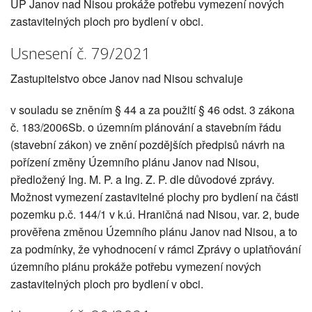
ÚP Janov nad Nisou prokáže potřebu vymezení nových
zastavitelných ploch pro bydlení v obci.
Usnesení č. 79/2021
Zastupitelstvo obce Janov nad Nisou schvaluje
v souladu se zněním § 44 a za použití § 46 odst. 3 zákona
č. 183/2006Sb. o územním plánování a stavebním řádu
(stavební zákon) ve znění pozdějších předpisů návrh na
pořízení změny Územního plánu Janov nad Nisou,
předložený Ing. M. P. a Ing. Z. P. dle důvodové zprávy.
Možnost vymezení zastavitelné plochy pro bydlení na části
pozemku p.č. 144/1 v k.ú. Hraničná nad Nisou, var. 2, bude
prověřena změnou Územního plánu Janov nad Nisou, a to
za podmínky, že vyhodnocení v rámci Zprávy o uplatňování
územního plánu prokáže potřebu vymezení nových
zastavitelných ploch pro bydlení v obci.