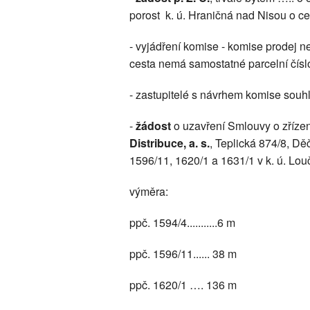
porost k. ú. Hraničná nad Nisou o c
- vyjádření komise - komise prodej n
cesta nemá samostatné parcelní číslo
- zastupitelé s návrhem komise souh
-
žádost
o uzavření Smlouvy o zříz
Distribuce, a. s.
, Teplická 874/8, D
1596/11, 1620/1 a 1631/1 v k. ú. Lo
výměra:
ppč. 1594/4...........6 m
ppč. 1596/11...... 38 m
ppč. 1620/1 …. 136 m