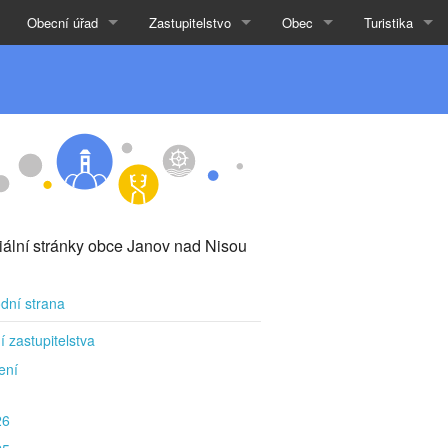
Obecní úřad
Zastupitelstvo
Obec
Turistika
ciální stránky obce Janov nad Nisou
dní strana
í zastupitelstva
ení
26