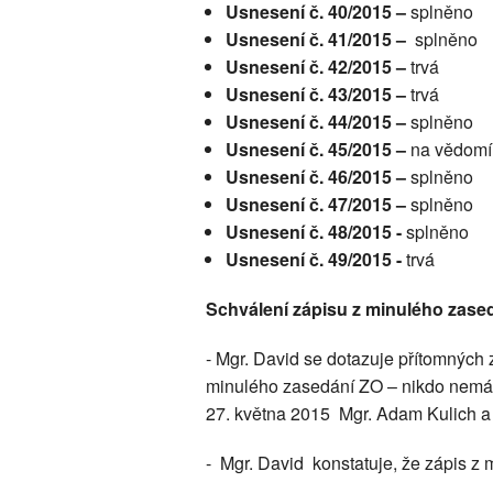
Usnesení č. 40/2015 –
splněno
Usnesení č. 41/2015 –
splněno
Usnesení č. 42/2015 –
trvá
Usnesení č. 43/2015 –
trvá
Usnesení č. 44/2015 –
splněno
Usnesení č. 45/2015 –
na vědomí
Usnesení č. 46/2015 –
splněno
Usnesení č. 47/2015 –
splněno
Usnesení č. 48/2015 -
splněno
Usnesení č. 49/2015 -
trvá
Schválení zápisu z minulého zase
- Mgr. David se dotazuje přítomných 
minulého zasedání ZO – nikdo nemá,
27. května 2015 Mgr. Adam Kulich a 
- Mgr. David konstatuje, že zápis z