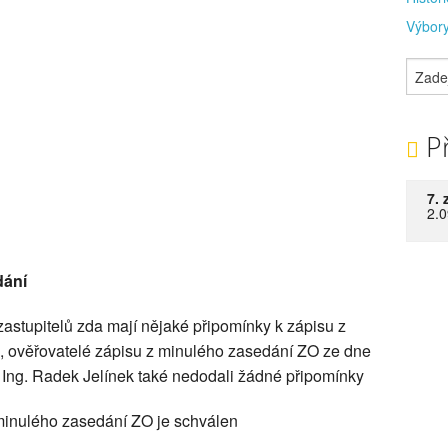
Výbory
Př
7. 
2.0
dání
zastupitelů zda mají nějaké připomínky k zápisu z
 ověřovatelé zápisu z minulého zasedání ZO ze dne
Ing. Radek Jelínek také nedodali žádné připomínky
 minulého zasedání ZO je schválen