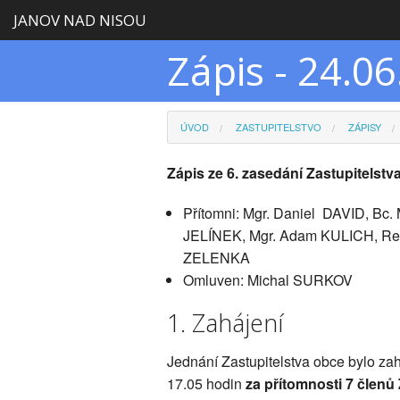
JANOV NAD NISOU
Zápis - 24.0
ÚVOD
ZASTUPITELSTVO
ZÁPISY
Zápis ze 6. zasedání Zastupitelst
Přítomni: Mgr. Daniel DAVID, Bc.
JELÍNEK, Mgr. Adam KULICH, Ren
ZELENKA
Omluven: Michal SURKOV
1. Zahájení
Jednání Zastupitelstva obce bylo z
17.05 hodin
za přítomnosti 7 člen