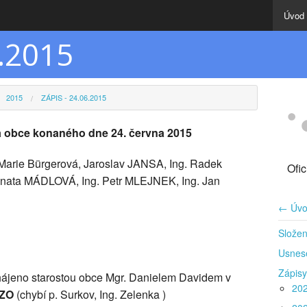
Úvod
6.2015
2015
ZÁPIS - 24.06.2015
va obce konaného dne 24. června 2015
 Marie Bürgerová, Jaroslav JANSA, Ing. Radek
Ofi
ata MÁDLOVÁ, Ing. Petr MLEJNEK, Ing. Jan
← Úvo
Složen
Usnes
Zápisy
ahájeno starostou obce Mgr. Danielem Davidem v
20
ů ZO
(chybí p. Surkov, Ing. Zelenka )