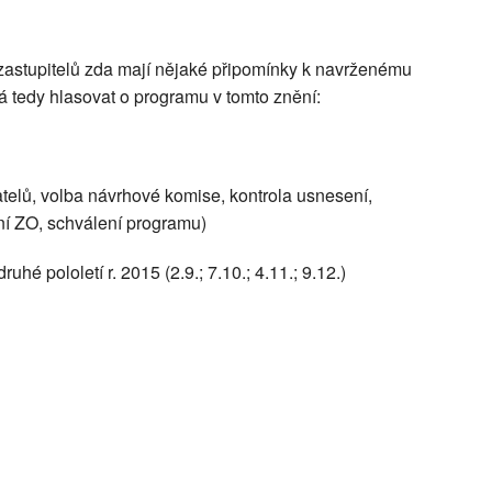
 zastupitelů zda mají nějaké připomínky k navrženému
 tedy hlasovat o programu v tomto znění:
telů, volba návrhové komise, kontrola usnesení,
ní ZO, schválení programu)
uhé pololetí r. 2015 (2.9.; 7.10.; 4.11.; 9.12.)