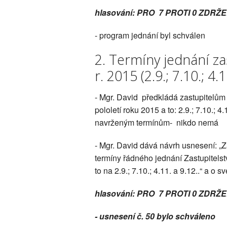
hlasování: PRO 7 PROTI 0 ZDRŽE
- program jednání byl schválen
2. Termíny jednání za
r. 2015 (2.9.; 7.10.; 4.1
- Mgr. David předkládá zastupitelům 
pololetí roku 2015 a to: 2.9.; 7.10.; 
navrženým termínům- nikdo nemá
- Mgr. David dává návrh usnesení: „
termíny řádného jednání Zastupitelst
to na
2.9.; 7.10.; 4.11. a 9.12..“ a o
hlasování: PRO 7 PROTI 0 ZDRŽE
- usnesení č. 50 bylo schváleno