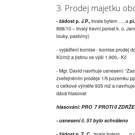
3. Prodej majetku ob
- žádost p. J.P.,
trvale bytem …..a
pí
898/10 – trvalý travní porost k. ú. 
louky, pastviny)
- vyjádření komise - komise prodej d
Kč/m2 a jistinu ve výši 1.900,- Kč
- Mgr. David navrhuje usnesení: “Zas
zveřejněním prodeje 1/5 pozemku ppč.
o celkové výměře 935 m2 a navrhuje
dává hlasovat
hlasování: PRO 7 PROTI 0 ZDRŽE
- usnesení č. 51 bylo schváleno
-
žádost p. Z. C.
, trvale bytem ….. o