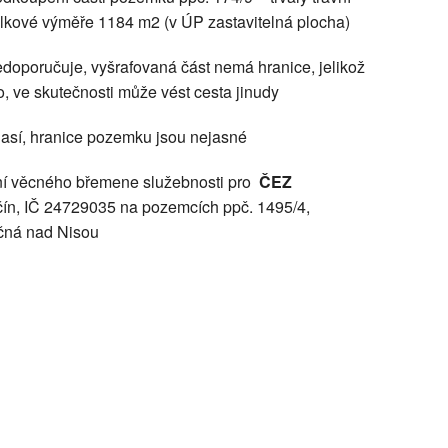
elkové výměře 1184 m2 (v ÚP zastavitelná plocha)
edoporučuje, vyšrafovaná část nemá hranice, jelikož
, ve skutečnosti může vést cesta jinudy
lasí, hranice pozemku jsou nejasné
ení věcného břemene služebnosti pro
ČEZ
ěčín, IČ 24729035 na pozemcích ppč. 1495/4,
učná nad Nisou