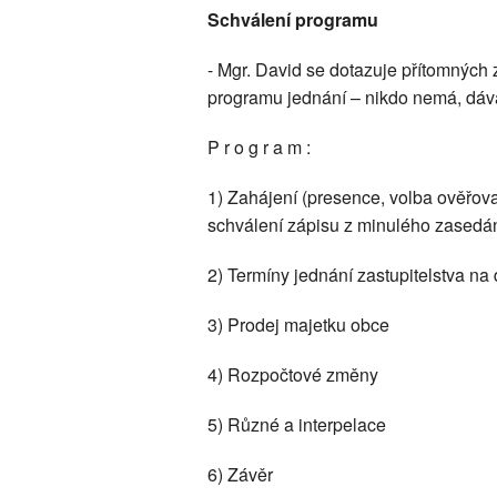
Schválení programu
- Mgr. David se dotazuje přítomných
programu jednání – nikdo nemá, dává
P r o g r a m :
1) Zahájení (presence, volba ověřova
schválení zápisu z minulého zasedá
2) Termíny jednání zastupitelstva na dr
3) Prodej majetku obce
4) Rozpočtové změny
5) Různé a interpelace
6) Závěr