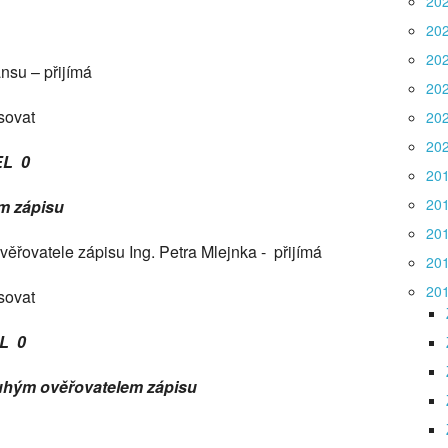
20
20
20
ansu – přijímá
20
sovat
20
20
EL 0
20
20
em zápisu
20
věřovatele zápisu Ing. Petra Mlejnka - přijímá
20
20
sovat
L 0
druhým ověřovatelem zápisu