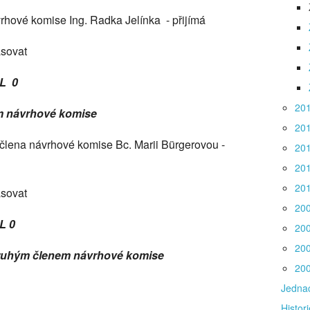
rhové komise Ing. Radka Jelínka - přijímá
asovat
L 0
20
em návrhové komise
20
člena návrhové komise Bc. Marii Bürgerovou -
20
20
20
asovat
20
L 0
20
20
druhým členem návrhové komise
20
Jednac
Histori