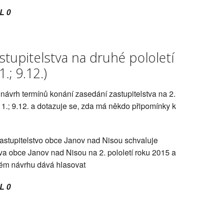
L 0
stupitelstva na druhé pololetí
1.; 9.12.)
návrh termínů konání zasedání zastupitelstva na 2.
4.11.; 9.12. a dotazuje se, zda má někdo připomínky k
Zastupitelstvo obce Janov nad Nisou schvaluje
va obce Janov nad Nisou na 2. pololetí roku 2015 a
 svém návrhu dává hlasovat
L 0