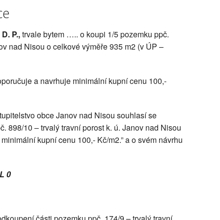
ce
. D. P.,
trvale bytem ….. o koupi 1/5 pozemku ppč.
Janov nad Nisou o celkové výměře 935 m2 (v ÚP –
oporučuje a navrhuje minimální kupní cenu 100,-
tupitelstvo obce Janov nad Nisou souhlasí se
 898/10 – trvalý travní porost k. ú. Janov nad Nisou
 minimální kupní cenu 100,- Kč/m2.”
a o svém návrhu
L 0
 odkoupení části pozemku ppč. 174/9 – trvalý travní