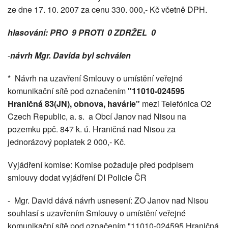
ze dne 17. 10. 2007 za cenu 330. 000,- Kč včetně DPH.
hlasování: PRO 9 PROTI 0 ZDRŽEL 0
-
návrh Mgr. Davida byl schválen
* Návrh na uzavření Smlouvy o umístění veřejné
komunikační sítě pod označením
"11010-024595
Hraničná 83(JN), obnova, havárie"
mezi Telefónica O2
Czech Republic, a. s. a Obcí Janov nad Nisou na
pozemku ppč. 847 k. ú. Hraničná nad Nisou za
jednorázový poplatek 2 000,- Kč.
Vyjádření komise: Komise požaduje před podpisem
smlouvy dodat vyjádření DI Policie ČR
- Mgr. David dává návrh usnesení: ZO Janov nad Nisou
souhlasí s uzavřením Smlouvy o umístění veřejné
komunikační sítě pod označením "11010-024595 Hraničná