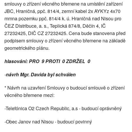
smlouvy o zřízení věcného břemene na umístění zařízení
JBC, Hraničná, ppč. 814/4, zemní kabel 2x AYKYz 4x70
mmna pozemku ppč. 814/4 k. ú. Hraničná nad Nisou pro
ČEZ Distribuce, a. s., Teplická 874/8, Děčín 4, IČ
27232425, DIČ CZ 27232425. Cena bude stanovena před
podpisem smlouvy o zřízení věcného břemene na základě
geometrického plánu.
hlasování: PRO 9 PROTI 0 ZDRŽEL 0
-
návrh Mgr. Davida byl schválen
* Návrh na uzavření Smlouvy o budoucí smlouvě o zřízení
věcného břemene mezi:
-Telefónica O2 Czech Republic, a.s - budoucí oprávněný
-Obec Janov nad Nisou - budoucí povinný