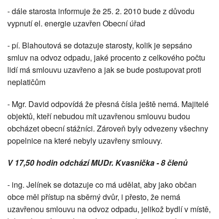
- dále starosta informuje že 25. 2. 2010 bude z důvodu
vypnutí el. energie uzavřen Obecní úřad
- pí. Blahoutová se dotazuje starosty, kolik je sepsáno
smluv na odvoz odpadu, jaké procento z celkového počtu
lidí má smlouvu uzavřeno a jak se bude postupovat proti
neplatičům
- Mgr. David odpovídá že přesná čísla ještě nemá. Majitelé
objektů, kteří nebudou mít uzavřenou smlouvu budou
obcházet obecní stážníci. Zároveň byly odvezeny všechny
popelnice na které nebyly uzavřeny smlouvy.
V 17,50 hodin odchází MUDr. Kvasnička - 8 členů
- ing. Jelínek se dotazuje co má udělat, aby jako občan
obce měl přístup na sběrný dvůr, i přesto, že nemá
uzavřenou smlouvu na odvoz odpadu, jelikož bydlí v místě,