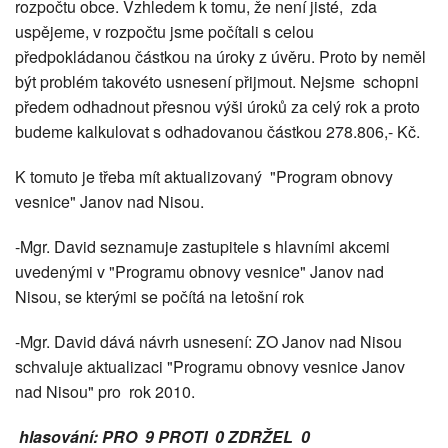
rozpočtu obce. Vzhledem k tomu, že není jisté, zda
uspějeme, v rozpočtu jsme počítali s celou
předpokládanou částkou na úroky z úvěru. Proto by neměl
být problém takovéto usnesení přijmout. Nejsme schopni
předem odhadnout přesnou výši úroků za celý rok a proto
budeme kalkulovat s odhadovanou částkou 278.806,- Kč.
K tomuto je třeba mít aktualizovaný "Program obnovy
vesnice" Janov nad Nisou.
-Mgr. David seznamuje zastupitele s hlavními akcemi
uvedenými v "Programu obnovy vesnice" Janov nad
Nisou, se kterými se počítá na letošní rok
-Mgr. David dává návrh usnesení: ZO Janov nad Nisou
schvaluje aktualizaci "Programu obnovy vesnice Janov
nad Nisou" pro rok 2010.
hlasování: PRO 9 PROTI 0 ZDRŽEL 0