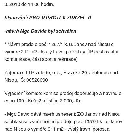
3. 2010 do 14,00 hodin.
hlasování: PRO 9 PROTI 0 ZDRŽEL 0
-
návrh Mgr. Davida byl schválen
* Návrh prodeje ppč. 1357/1 k. ú. Janov nad Nisou o
výměře 311 m2 - trvalý travní porost ( v ÚP část ostatní
komunikace, část sport a rekreace)
Zájemce: TJ Bižuterie, o. s., Pražská 20, Jablonec nad
Nisou, IČ: 00526690
Vyjádření komise: komise prodej doporučuje a navrhuje
cenu 100,- Kč/m2 a jistinu 3.000,- Kč.
- Mgr. David dává návrh usnesení: ZO Janov nad Nisou
souhlasí se zveřejněním prodeje ppč. 1357/1 k. ú. Janov
nad Nisou o výměře 311 m2 - trvalý travní porost a