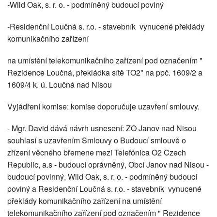
-Wild Oak, s. r. o. - podmíněný budoucí poviný
-Residenční Loučná s. r.o. - stavebník vynucené překlády
komunikačního zařízení
na umístění telekomunikačního zařízení pod označením "
Rezidence Loučná, překládka sítě TO2" na ppč. 1609/2 a
1609/4 k. ú. Loučná nad Nisou
Vyjádření komise: komise doporučuje uzavření smlouvy.
- Mgr. David dává návrh usnesení: ZO Janov nad Nisou
souhlasí s uzavřením Smlouvy o Budoucí smlouvě o
zřízení věcného břemene mezi Telefónica O2 Czech
Republic, a.s - budoucí oprávněný, Obcí Janov nad Nisou -
budoucí povinný, Wild Oak, s. r. o. - podmíněný budoucí
poviný a Residenční Loučná s. r.o. - stavebník vynucené
překlády komunikačního zařízení na umístění
telekomunikačního zařízení pod označením " Rezidence