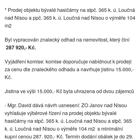
* Prodej objektu bývalé hasičárny na stpč. 365 k. ú. Loučná
nad Nisou a ppč. 365 k. ú. Loučná nad Nisou o výměře 104
m2
Byl vypracován znalecký odhad na nemovitost, který činí
287 920,- Kč.
Vyjádření komise: komise doporučuje nabídnout k prodeji
za cenu dle znaleckého odhadu a navrhuje jistinu 15.000,-
Kč.
Jistina ve výši 15.000,- Kč byla uhrazena od dvou zájemců
- Mgr. David dává návrh usnesení: ZO Janov nad Nisou
vyhlašuje výběrové řízení na prodej objektu bývalé
hasičárny na stpč. 365 k. ú. Loučná nad Nisou a stpč. 365
k. ú. Loučná nad Nisou o výměře 104 m2 s minimální
kupní cenou 287. 920,- Kč. Termín dodání obálek je do 29.