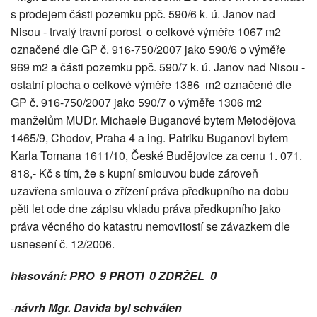
s prodejem části pozemku ppč. 590/6 k. ú. Janov nad
Nisou - trvalý travní porost o celkové výměře 1067 m2
označené dle GP č. 916-750/2007 jako 590/6 o výměře
969 m2 a části pozemku ppč. 590/7 k. ú. Janov nad Nisou -
ostatní plocha o celkové výměře 1386 m2 označené dle
GP č. 916-750/2007 jako 590/7 o výměře 1306 m2
manželům MUDr. Michaele Buganové bytem Metodějova
1465/9, Chodov, Praha 4 a ing. Patriku Buganovi bytem
Karla Tomana 1611/10, České Budějovice za cenu 1. 071.
818,- Kč s tím, že s kupní smlouvou bude zároveň
uzavřena smlouva o zřízení práva předkupního na dobu
pěti let ode dne zápisu vkladu práva předkupního jako
práva věcného do katastru nemovitostí se závazkem dle
usnesení č. 12/2006.
hlasování: PRO 9 PROTI 0 ZDRŽEL 0
-
návrh Mgr. Davida byl schválen