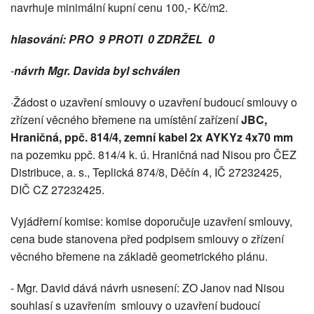
navrhuje minimální kupní cenu 100,- Kč/m2.
hlasování: PRO 9 PROTI 0 ZDRŽEL 0
-
návrh Mgr. Davida byl schválen
·Žádost o uzavření smlouvy o uzavření budoucí smlouvy o
zřízení věcného břemene na umístění zařízení
JBC,
Hraničná, ppč. 814/4, zemní kabel 2x AYKYz 4x70 mm
na pozemku ppč. 814/4 k. ú. Hraničná nad Nisou pro ČEZ
Distribuce, a. s., Teplická 874/8, Děčín 4, IČ 27232425,
DIČ CZ 27232425.
Vyjádřerní komise: komise doporučuje uzavření smlouvy,
cena bude stanovena před podpisem smlouvy o zřízení
věcného břemene na základě geometrického plánu.
- Mgr. David dává návrh usnesení: ZO Janov nad Nisou
souhlasí s uzavřením smlouvy o uzavření budoucí