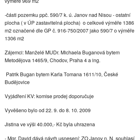
výměře 969 m2
-části pozemku ppč. 590/7 k. ú. Janov nad Nisou - ostatní
plocha ( v ÚP zastavitelná plocha) o celkové výměře 1386
m2 označené dle GP č. 916-750/2007 jako 590/7 o výměře
1306 m2
Zájemci: Manželé MUDr. Michaela Buganová bytem
Metodějova 1465/9, Chodov, Praha 4 a ing.
Patrik Bugan bytem Karla Tomana 1611/10, České
Budějovice
Vyjádření KV: komise prodej doporučuje
Vyvěšeno bylo od 22. 9. do 8. 10. 2009
Jistina ve výši 40.000,- Kč byla uhrazena
- Mgr. David dává návrh usnesení: ZO Janov n. N. souhlasí