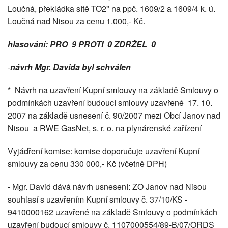
Loučná, překládka sítě TO2" na ppč. 1609/2 a 1609/4 k. ú.
Loučná nad Nisou za cenu 1.000,- Kč.
hlasování: PRO 9 PROTI 0 ZDRŽEL 0
-
návrh Mgr. Davida byl schválen
* Návrh na uzavření Kupní smlouvy na základě Smlouvy o
podmínkách uzavření budoucí smlouvy uzavřené 17. 10.
2007 na základě usnesení č. 90/2007 mezi Obcí Janov nad
Nisou a RWE GasNet, s. r. o. na plynárenské zařízení
Vyjádření komise: komise doporučuje uzavření Kupní
smlouvy za cenu 330 000,- Kč (včetně DPH)
- Mgr. David dává návrh usnesení: ZO Janov nad Nisou
souhlasí s uzavřením Kupní smlouvy č. 37/10/KS -
9410000162 uzavřené na základě Smlouvy o podmínkách
uzavření budoucí smlouvy č. 1107000554/89-B/07/ORDS