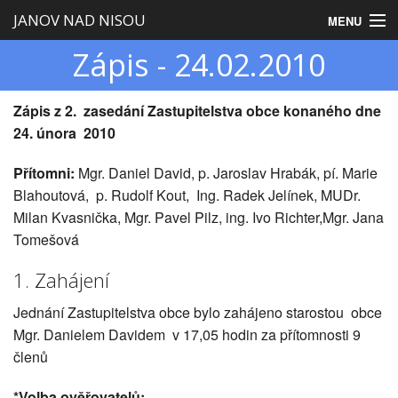
JANOV NAD NISOU
MENU
Zápis - 24.02.2010
Úvod
Obecní úřad
Zápis z 2. zasedání Zastupitelstva obce konaného dne
24. února 2010
Zastupitelstvo
Přítomni:
Mgr. Daniel David, p. Jaroslav Hrabák, pí. Marie
Obec
Blahoutová, p. Rudolf Kout, Ing. Radek Jelínek, MUDr.
Milan Kvasnička, Mgr. Pavel Pilz, ing. Ivo Richter,Mgr. Jana
Turistika
Tomešová
1. Zahájení
Jednání Zastupitelstva obce bylo zahájeno starostou obce
Mgr. Danielem Davidem v 17,05 hodin za přítomnosti 9
členů
*Volba ověřovatelů: