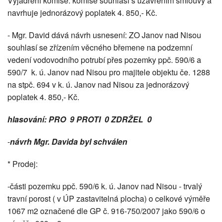
Vyjádření komise: komise souhlasí s uzavřením smlouvy a
navrhuje jednorázový poplatek 4. 850,- Kč.
- Mgr. David dává návrh usnesení: ZO Janov nad Nisou
souhlasí se zřízením věcného břemene na podzemní
vedení vodovodního potrubí přes pozemky ppč. 590/6 a
590/7 k. ú. Janov nad Nisou pro majitele objektu če. 1288
na stpč. 694 v k. ú. Janov nad Nisou za jednorázový
poplatek 4. 850,- Kč.
hlasování: PRO 9 PROTI 0 ZDRŽEL 0
-
návrh Mgr. Davida byl schválen
* Prodej:
-části pozemku ppč. 590/6 k. ú. Janov nad Nisou - trvalý
travní porost ( v ÚP zastavitelná plocha) o celkové výměře
1067 m2 označené dle GP č. 916-750/2007 jako 590/6 o