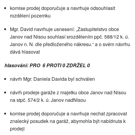
komise prodej doporučuje a navrhuje odsouhlasit
rozdělení pozemku
Mgr. David navrhuje usnesení: „Zastupitelstvo obce
Janov nad Nisou souhlasí srozdělením ppč. 588/12 k. ú.
Janov n. N. dle předloženého nákresu.“ a o svém návrhu
dává hlasovat
hlasování: PRO 6 PROTI 0 ZDRŽEL 0
návrh Mgr. Daniela Davida byl schválen
návrh prodeje garáže z majetku obce Janov nad Nisou
na stpč. 574/2 k. ú. Janov nadNisou
komise prodej doporučuje a navrhuje nechat zpracovat
znalecký posudek na garáž, abymohla být nabídnuta k
prodeji