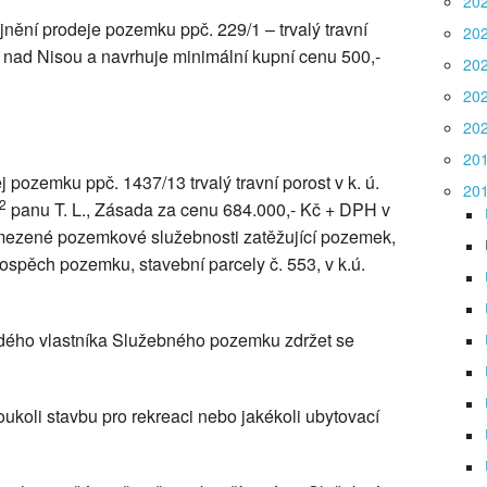
20
nění prodeje pozemku ppč. 229/1 – trvalý travní
20
v nad Nisou a navrhuje minimální kupní cenu 500,-
20
20
20
20
pozemku ppč. 1437/13 trvalý travní porost v k. ú.
20
2
panu T. L., Zásada za cenu 684.000,- Kč + DPH v
ymezené pozemkové služebnosti zatěžující pozemek,
ospěch pozemku, stavební parcely č. 553, v k.ú.
ždého vlastníka Služebného pozemku zdržet se
ukoli stavbu pro rekreaci nebo jakékoli ubytovací