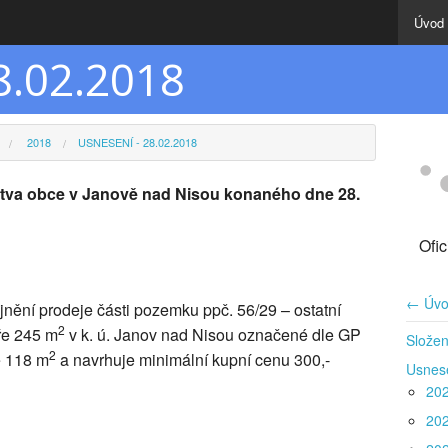
Úvod
8.02.2018
2018
USNESENÍ - 28.02.2018
lstva obce v Janově nad Nisou konaného dne 28.
Ofi
← Úvo
nění prodeje části pozemku ppč. 56/29 – ostatní
2
ře 245 m
v k. ú. Janov nad Nisou označené dle GP
Složen
2
e 118 m
a navrhuje minimální kupní cenu 300,-
Usnes
20
20