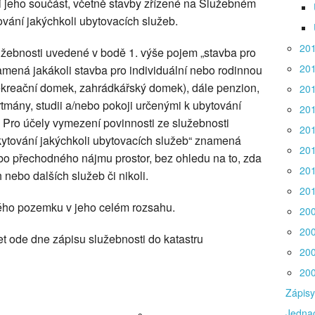
 jeho součást, včetně stavby zřízené na Služebném
ování jakýchkoli ubytovacích služeb.
20
užebnosti uvedené v bodě 1. výše pojem „stavba pro
20
amená jakákoli stavba pro individuální nebo rodinnou
rekreační domek, zahrádkářský domek), dále penzion,
20
rtmány, studii a/nebo pokoji určenými k ubytování
20
í. Pro účely vymezení povinnosti ze služebnosti
20
ytování jakýchkoli ubytovacích služeb“ znamená
20
bo přechodného nájmu prostor, bez ohledu na to, zda
20
nebo dalších služeb či nikoli.
20
ného pozemku v jeho celém rozsahu.
20
20
et ode dne zápisu služebnosti do katastru
20
20
Zápisy
Jednac