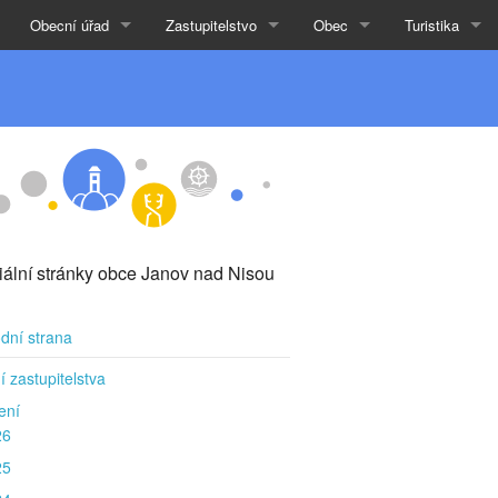
Obecní úřad
Zastupitelstvo
Obec
Turistika
ciální stránky obce Janov nad Nisou
dní strana
í zastupitelstva
ení
26
25