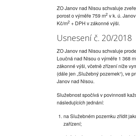
ZO Janov nad Nisou schvaluje zveřej
2
porost o výměře 759 m
v k. ú. Jano
2
Kč/m
+ DPH v zákonné výši.
Usnesení č. 20/2018
ZO Janov nad Nisou schvaluje prodej 
Loučná nad Nisou o výměře 1 368 m
zákonné výši, včetně zřízení níže v
(dále jen „Služebný pozemek“), ve pr
Janov nad Nisou.
Služebnost spočívá v povinnosti ka
následujících jednání:
na Služebném pozemku zřídit jako
zařízení;