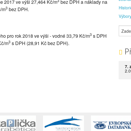
3
ce 2017 ve výši 27,464 Kč/m
bez DPH a náklady na
Histori
3
č/m
bez DPH.
Výbory
3
ho pro rok 2018 ve výši - vodné 33,79 Kč/m
s DPH
3
Kč/m
s DPH (28,91 Kč bez DPH).
Př
7. 
2.0