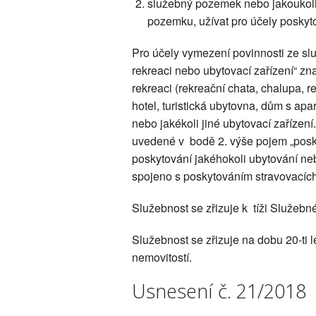
služebný pozemek nebo jakoukoli
pozemku, užívat pro účely poskyt
Pro účely vymezení povinnosti ze sl
rekreaci nebo ubytovací zařízení“ zn
rekreaci (rekreační chata, chalupa, 
hotel, turistická ubytovna, dům s apa
nebo jakékoli jiné ubytovací zařízen
uvedené v bodě 2. výše pojem „posk
poskytování jakéhokoli ubytování ne
spojeno s poskytováním stravovacích 
Služebnost se zřizuje k tíži Služeb
Služebnost se zřizuje na dobu 20-ti l
nemovitostí.
Usnesení č. 21/2018