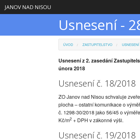
JANOV NAD NISOU
Usnesení - 2
ÚVOD
ZASTUPITELSTVO
USNESENÍ
Usnesení z 2. zasedání Zastupite
února 2018
Usnesení č. 18/2018
ZO Janov nad Nisou schvaluje zveřej
plocha – ostatní komunikace o výmě
č. 1298-30/2018 jako 56/45 o výměř
2
Kč/m
+ DPH v zákonné výši.
Usnesení č. 19/2018