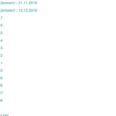
Usnesení - 21.11.2018
Usnesení - 12.12.2018
17
16
15
14
13
12
11
10
09
08
07
06
í řád