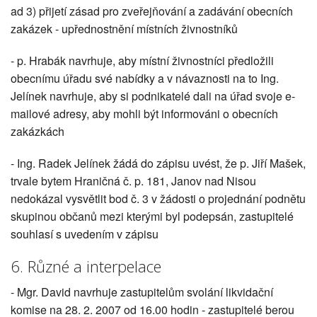
ad 3) přijetí zásad pro zveřejňování a zadávání obecních
zakázek - upřednostnění místních živnostníků
- p. Hrabák navrhuje, aby místní živnostníci předložili
obecnímu úřadu své nabídky a v návaznosti na to Ing.
Jelínek navrhuje, aby si podnikatelé dali na úřad svoje e-
mailové adresy, aby mohli být informováni o obecních
zakázkách
- Ing. Radek Jelínek žádá do zápisu uvést, že p. Jiří Mašek,
trvale bytem Hraničná č. p. 181, Janov nad Nisou
nedokázal vysvětlit bod č. 3 v žádosti o projednání podnětu
skupinou občanů mezi kterými byl podepsán, zastupitelé
souhlasí s uvedením v zápisu
6. Různé a interpelace
- Mgr. David navrhuje zastupitelům svolání likvidační
komise na 28. 2. 2007 od 16.00 hodin - zastupitelé berou