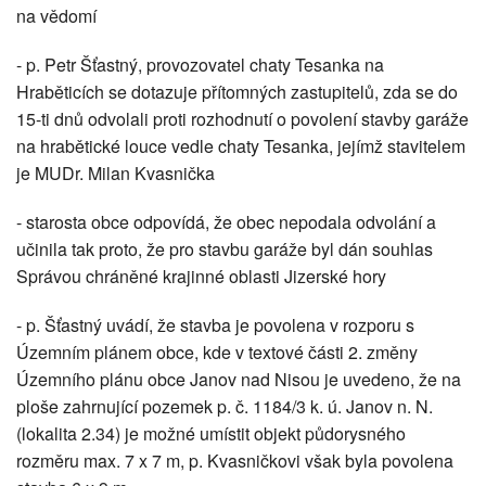
na vědomí
- p. Petr Šťastný, provozovatel chaty Tesanka na
Hraběticích se dotazuje přítomných zastupitelů, zda se do
15-ti dnů odvolali proti rozhodnutí o povolení stavby garáže
na hrabětické louce vedle chaty Tesanka, jejímž stavitelem
je MUDr. Milan Kvasnička
- starosta obce odpovídá, že obec nepodala odvolání a
učinila tak proto, že pro stavbu garáže byl dán souhlas
Správou chráněné krajinné oblasti Jizerské hory
- p. Šťastný uvádí, že stavba je povolena v rozporu s
Územním plánem obce, kde v textové části 2. změny
Územního plánu obce Janov nad Nisou je uvedeno, že na
ploše zahrnující pozemek p. č. 1184/3 k. ú. Janov n. N.
(lokalita 2.34) je možné umístit objekt půdorysného
rozměru max. 7 x 7 m, p. Kvasničkovi však byla povolena