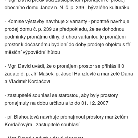
obecního domu Janov n. N. č. p. 239 - bývalého kulturáku
- Komise výstavby navrhuje 2 varianty - prioritně navrhuje
prodej domu č. p. 239 za předpokladu, že se dohodnou
podmínky pronájmu dílny, druhou variantou je pronájem
prostor k dočasnému bydlení do doby prodeje objektu s tří
měsíční výpovědní lhůtou
- Mgr. David uvádí, že o pronájem prostor se přihlásili 3
žadatelé, p. Jiří Mašek, p. Josef Hanzlovič a manželé Dana
a Vladimír Kordačovi
- zastupitelé souhlasí se starostou, aby byly prostory
pronajmuty na dobu určitou a to do 31. 12. 2007
- pí. Blahoutová navrhuje pronajmout prostory manželům
Kordačovým - zastupitelé souhlasí