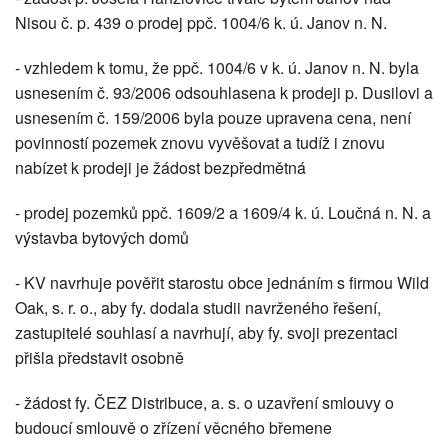
Nisou č. p. 439 o prodej ppč. 1004/6 k. ú. Janov n. N.
- vzhledem k tomu, že ppč. 1004/6 v k. ú. Janov n. N. byla
usnesením č. 93/2006 odsouhlasena k prodeji p. Dusilovi a
usnesením č. 159/2006 byla pouze upravena cena, není
povinností pozemek znovu vyvěšovat a tudíž i znovu
nabízet k prodeji je žádost bezpředmětná
- prodej pozemků ppč. 1609/2 a 1609/4 k. ú. Loučná n. N. a
výstavba bytových domů
- KV navrhuje pověřit starostu obce jednáním s firmou Wild
Oak, s. r. o., aby fy. dodala studii navrženého řešení,
zastupitelé souhlasí a navrhují, aby fy. svoji prezentaci
přišla představit osobně
- žádost fy. ČEZ Distribuce, a. s. o uzavření smlouvy o
budoucí smlouvě o zřízení věcného břemene