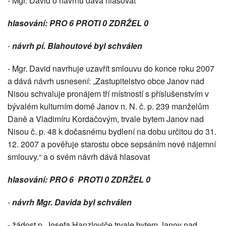
- Mgr. David o návrhu dává hlasovat
hlasování: PRO 6 PROTI 0 ZDRŽEL 0
-
návrh pí. Blahoutové byl schválen
- Mgr. David navrhuje uzavřít smlouvu do konce roku 2007
a dává návrh usnesení: „Zastupitelstvo obce Janov nad
Nisou schvaluje pronájem tří místností s příslušenstvím v
bývalém kulturním domě Janov n. N. č. p. 239 manželům
Daně a Vladimíru Kordačovým, trvale bytem Janov nad
Nisou č. p. 48 k dočasnému bydlení na dobu určitou do 31.
12. 2007 a pověřuje starostu obce sepsáním nové nájemní
smlouvy.“ a o svém návrh dává hlasovat
hlasování: PRO 6 PROTI 0 ZDRŽEL 0
-
návrh Mgr. Davida byl schválen
- žádost p. Josefa Hanzloviče trvale bytem Janov nad