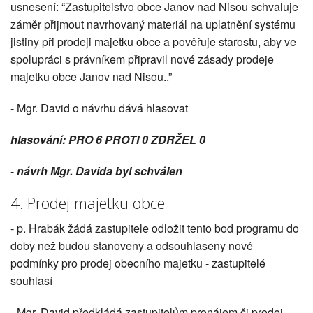
usnesení: “Zastupitelstvo obce Janov nad Nisou schvaluje
záměr přijmout navrhovaný materiál na uplatnění systému
jistiny při prodeji majetku obce a pověřuje starostu, aby ve
spolupráci s právníkem připravil nové zásady prodeje
majetku obce Janov nad Nisou..”
- Mgr. David o návrhu dává hlasovat
hlasování: PRO 6 PROTI 0 ZDRŽEL 0
-
návrh Mgr. Davida byl schválen
4. Prodej majetku obce
- p. Hrabák žádá zastupitele odložit tento bod programu do
doby než budou stanoveny a odsouhlaseny nové
podmínky pro prodej obecního majetku - zastupitelé
souhlasí
- Mgr. David předkládá zastupitelům pronájem či prodej