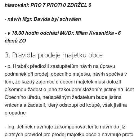
hlasování: PRO 7 PROTI 0 ZDRŽEL 0
-
návrh Mgr. Davida byl schválen
-
v 18.00 hodin odchází MUDr. Milan Kvasnička - 6
členů ZO
3. Pravidla prodeje majetku obce
- p. Hrabák předložil zastupitelům návrh na úpravu
podmínek při prodeji obecního majetku, návrh spočívá v
tom, že každý zájemce o obecní majetek musí doložit
písemnou žádost o jeho zakoupení složením jistiny na účet
Obecního úřadu, neúspěšným žadatelům bude jistina
vrácena a žadateli, který odstoupí od koupě, však jistina
propadne
- Ing. Jelínek navrhuje zakomponovat tento návrh do již
platných pravidel pro prodej majetku obce a navrhuje proto