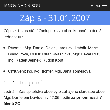
JANOV NAD NISOU
MENU
Zápis - 31.01.2007
Úvod
Obecní úřad
Zápis z 1. zasedání Zastupitelstva obce konaného dne 31.
ledna 2007
Zastupitelstvo
Přítomni: Mgr. Daniel David, Jaroslav Hrabák, Marie
Obec
Blahoutová, MUDr. Milan Kvasnička, Mgr. Pavel Pilz,
Turistika
Ing. Radek Jelínek, Rudolf Kout
Omluveni: Ing. Ivo Richter, Mgr. Jana Tomešová
1. Z a h á j e n í
Jednání Zastupitelstva obce bylo zahájeno starostou obce
Mgr. Danielem Davidem v 17.05 hodin
za přítomnosti 7
členů ZO