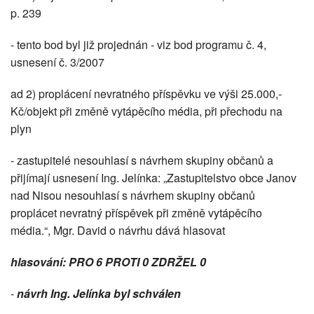
p. 239
- tento bod byl již projednán - viz bod programu č. 4,
usnesení č. 3/2007
ad 2) proplácení nevratného příspěvku ve výši 25.000,-
Kč/objekt při změně vytápěcího média, při přechodu na
plyn
- zastupitelé nesouhlasí s návrhem skupiny občanů a
přijímají usnesení Ing. Jelínka: „Zastupitelstvo obce Janov
nad Nisou nesouhlasí s návrhem skupiny občanů
proplácet nevratný příspěvek při změně vytápěcího
média.“, Mgr. David o návrhu dává hlasovat
hlasování: PRO 6 PROTI 0 ZDRŽEL 0
-
návrh Ing. Jelínka byl schválen