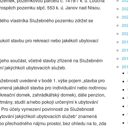
ozemek, pozemkovou parcelu č. 1419/7 k. ú. Loučná
20
rospěch pozemku stpč. 553 k. ú. Janov nad Nisou.
20
20
ždého vlastníka Služebného pozemku zdržet se
20
20
koli stavbu pro rekreaci nebo jakékoli ubytovací
20
20
20
 jeho součást, včetně stavby zřízené na Služebném
20
ní jakýchkoli ubytovacích služeb.
užebnosti uvedené v bodě 1. výše pojem „stavba pro
amená jakákoli stavba pro individuální nebo rodinnou
rekreační domek, zahrádkářský domek), dále penzion,
rtmány, studii a/nebo pokoji určenými k ubytování
í. Pro účely vymezení povinnosti ze Služebnosti
ytování jakýchkoli ubytovacích služeb“ znamená
bo přechodného nájmu prostor, bez ohledu na to, zda