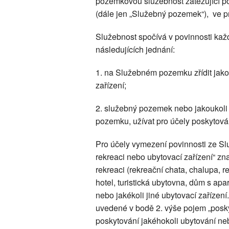
pozemkovou služebnost zatěžující p
(dále jen „Služebný pozemek“), ve p
Služebnost spočívá v povinnosti ka
následujících jednání:
1. na Služebném pozemku zřídit jakou
zařízení;
2. služebný pozemek nebo jakoukoli
pozemku, užívat pro účely poskytová
Pro účely vymezení povinnosti ze Sl
rekreaci nebo ubytovací zařízení“ zn
rekreaci (rekreační chata, chalupa, 
hotel, turistická ubytovna, dům s apa
nebo jakékoli jiné ubytovací zařízen
uvedené v bodě 2. výše pojem „posk
poskytování jakéhokoli ubytování ne