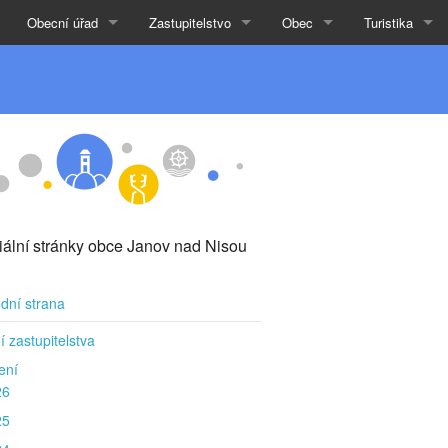
Obecní úřad
Zastupitelstvo
Obec
Turistika
ciální stránky obce Janov nad Nisou
dní strana
í zastupitelstva
ení
26
25