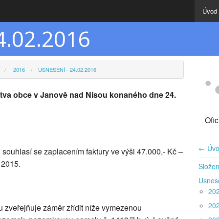
Úvod
4.02.2016
2016
USNESENÍ - 24.02.2016
lstva obce v Janově nad Nisou konaného dne 24.
Ofi
← Úvo
souhlasí se zaplacením faktury ve výši 47.000,- Kč –
 2015.
Složen
Usnes
20
20
u zveřejňuje záměr zřídit níže vymezenou