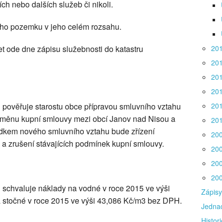
ch nebo dalších služeb či nikoli.
ného pozemku v jeho celém rozsahu.
et ode dne zápisu služebnosti do katastru
20
20
20
20
 pověřuje starostu obce přípravou smluvního vztahu
20
a změnu kupní smlouvy mezi obcí Janov nad Nisou a
20
ledkem nového smluvního vztahu bude zřízení
20
a zrušení stávajících podmínek kupní smlouvy.
20
20
20
 schvaluje náklady na vodné v roce 2015 ve výši
Zápisy
stočné v roce 2015 ve výši 43,086 Kč/m3 bez DPH.
Jednac
Histori