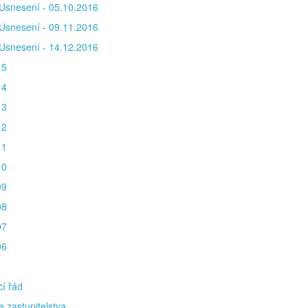
Usnesení - 05.10.2016
Usnesení - 09.11.2016
Usnesení - 14.12.2016
15
14
13
12
11
10
09
08
07
06
í řád
e zastupitelstva