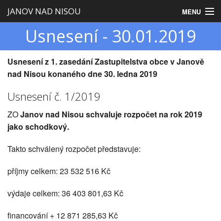
JANOV NAD NISOU
MENU
Usnesení - 30.01.2019
Úvod
Obecní úřad
Usnesení z 1. zasedání Zastupitelstva obce v Janově
nad Nisou konaného dne 30. ledna 2019
Zastupitelstvo
Usnesení č. 1/2019
Obec
ZO
Janov nad Nisou schvaluje rozpočet na rok 2019
Turistika
jako schodkový.
Takto schválený rozpočet představuje:
příjmy celkem: 23 532 516 Kč
výdaje celkem: 36 403 801,63 Kč
financování + 12 871 285,63 Kč