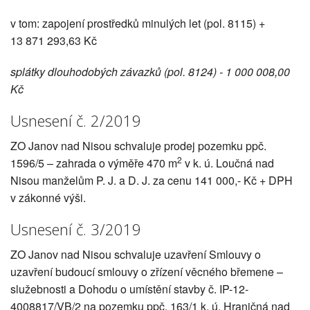
v tom: zapojení prostředků minulých let (pol. 8115) +
13 871 293,63 Kč
splátky dlouhodobých závazků (pol. 8124) - 1 000 008,00
Kč
Usnesení č. 2/2019
ZO Janov nad Nisou schvaluje prodej pozemku ppč.
2
1596/5 – zahrada o výměře 470 m
v k. ú. Loučná nad
Nisou manželům P. J. a D. J. za cenu 141 000,- Kč + DPH
v zákonné výši.
Usnesení č. 3/2019
ZO Janov nad Nisou schvaluje uzavření Smlouvy o
uzavření budoucí smlouvy o zřízení věcného břemene –
služebnosti a Dohodu o umístění stavby č. IP-12-
4008817/VB/2 na pozemku ppč. 163/1 k. ú. Hraničná nad