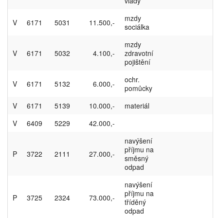
vlády
mzdy
V
6171
5031
11.500,-
sociálka
mzdy
V
6171
5032
4.100,-
zdravotní
pojištění
ochr.
V
6171
5132
6.000,-
pomůcky
V
6171
5139
10.000,-
materiál
V
6409
5229
42.000,-
navýšení
příjmu na
P
3722
2111
27.000,-
směsný
odpad
navýšení
příjmu na
P
3725
2324
73.000,-
tříděný
odpad