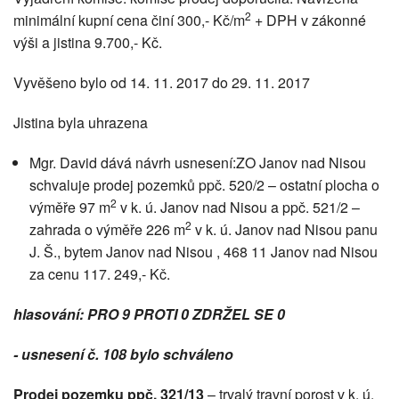
2
minimální kupní cena činí 300,- Kč/m
+ DPH v zákonné
výši a jistina 9.700,- Kč.
Vyvěšeno bylo od 14. 11. 2017 do 29. 11. 2017
Jistina byla uhrazena
Mgr. David dává návrh usnesení:ZO Janov nad Nisou
schvaluje prodej pozemků ppč. 520/2 – ostatní plocha o
2
výměře 97 m
v k. ú. Janov nad Nisou a ppč. 521/2 –
2
zahrada o výměře 226 m
v k. ú. Janov nad Nisou panu
J. Š., bytem Janov nad Nisou , 468 11 Janov nad Nisou
za cenu 117. 249,- Kč.
hlasování: PRO 9 PROTI 0 ZDRŽEL SE 0
- usnesení č. 108 bylo schváleno
Prodej pozemku ppč. 321/13
– trvalý travní porost v k. ú.