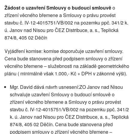
Žádost o uzavření Smlouvy o budoucí smlouvě
o
zřízení věcného břemene a Smlouvy o právu provést
stavbu č. IV-12-4015751/VB/002 na pozemku ppč. 341/2 k.
ú. Janov nad Nisou pro ČEZ Distribuce, a. s., Teplická
874/8, 405 02 Děčín
Vyjádření komise: komise doporučuje uzavření smlouvy.
Cena bude stanovena před podpisem smlouvy o zřízení
věcného břemene – služebnosti na základě geometrického
plánu ( minimálně však 1.000,- Kč + DPH v zákonné výši).
Mgr. David dává návrh usnesení:ZO Janov nad Nisou
schvaluje uzavření Smlouvy o budoucí smlouvě o
zřízení věcného břemene a Smlouvy o právu provést
stavbu č. IV-12-4015751/VB/002 na pozemku ppč. 341/2
k. ú. Janov nad Nisou pro ČEZ Distribuce, a. s., Teplická
874/8, 405 02 Děčín. Cena bude stanovena před
podpisem smlouvy o zřízení věcného břemene –