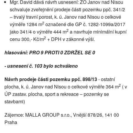
Mgr. David dává návrh usnesení: ZO Janov nad Nisou
schvaluje zveřejnění prodeje části pozemku ppč. 341/2
– trvalý travní porost, k. ú. Janov nad Nisou o celkové
2
výměře 1284 m
označené dle GP č. 1282-1099a/2017
2
jako 341/4 o výměře 444 m
a navrhuje minimální kupní
2
cenu 300,- Kč/m
+ DPH v zákonné výši.
hlasování: PRO 9 PROTI 0 ZDRŽEL SE 0
- usnesení č. 103 bylo schváleno
Návrh prodeje části pozemku ppč. 898/13
- ostatní
2
plocha, k. ú. Janov nad Nisou o celkové výměře 364 m
( v
ÚP zastav. plocha, sport a rekreace – pozemky se
stavbami)
Zájemce: MALLA GROUP s.r.o., Vnější 878/26, 141 00
Praha