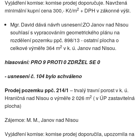
Vyjádření komise: komise prodej doporučuje. Navržená
2
minimální kupní cena 300,- Kč/m
+ DPH v zákonné výši.
Mgr. David dává návrh usnesení:ZO Janov nad Nisou
souhlasí s vypracováním geometrického plánu na
rozdělení pozemku ppč. 898/13 - ostatní plocha o
2
celkové výměře 364 m
v k. ú. Janov nad Nisou.
hlasování: PRO 9 PROTI 0 ZDRŽEL SE 0
- usnesení č. 104 bylo schváleno
Prodej pozemku ppč. 214/1
– trvalý travní porost v k. ú.
2
Hraničná nad Nisou o výměře 2 026 m
( v ÚP zastavitelná
plocha)
Zájemce: M. M., Janov nad Nisou
Vyjádření komise: komise prodej doporučila, upozornila na