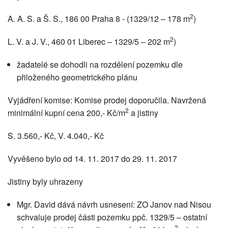
2
A. A. S. a Š. S., 186 00 Praha 8 - (1329/12 – 178 m
)
2
L. V. a J. V., 460 01 Liberec – 1329/5 – 202 m
)
žadatelé se dohodli na rozdělení pozemku dle
přiloženého geometrického plánu
Vyjádření komise: Komise prodej doporučila. Navržená
2
minimální kupní cena 200,- Kč/m
a jistiny
S. 3.560,- Kč, V. 4.040,- Kč
Vyvěšeno bylo od 14. 11. 2017 do 29. 11. 2017
Jistiny byly uhrazeny
Mgr. David dává návrh usnesení: ZO Janov nad Nisou
schvaluje prodej části pozemku ppč. 1329/5 – ostatní
2