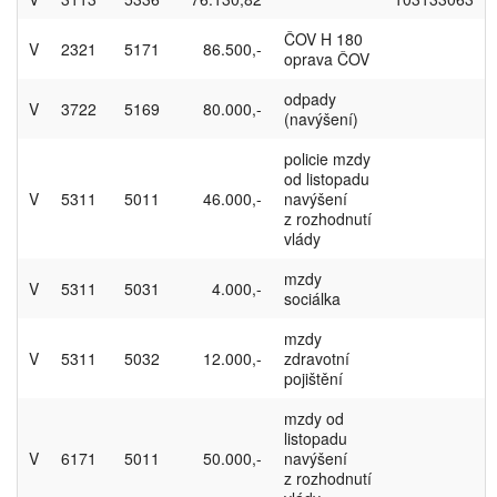
ČOV H 180
V
2321
5171
86.500,-
oprava ČOV
odpady
V
3722
5169
80.000,-
(navýšení)
policie mzdy
od listopadu
V
5311
5011
46.000,-
navýšení
z rozhodnutí
vlády
mzdy
V
5311
5031
4.000,-
sociálka
mzdy
V
5311
5032
12.000,-
zdravotní
pojištění
mzdy od
listopadu
V
6171
5011
50.000,-
navýšení
z rozhodnutí