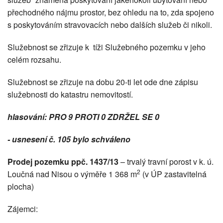
přechodného nájmu prostor, bez ohledu na to, zda spojeno
s poskytováním stravovacích nebo dalších služeb či nikoli.
Služebnost se zřizuje k tíži Služebného pozemku v jeho
celém rozsahu.
Služebnost se zřizuje na dobu 20-ti let ode dne zápisu
služebnosti do katastru nemovitostí.
hlasování: PRO 9 PROTI 0 ZDRŽEL SE 0
- usnesení č. 105 bylo schváleno
Prodej pozemku ppč. 1437/13
– trvalý travní porost v k. ú.
2
Loučná nad Nisou o výměře 1 368 m
(v ÚP zastavitelná
plocha)
Zájemci: