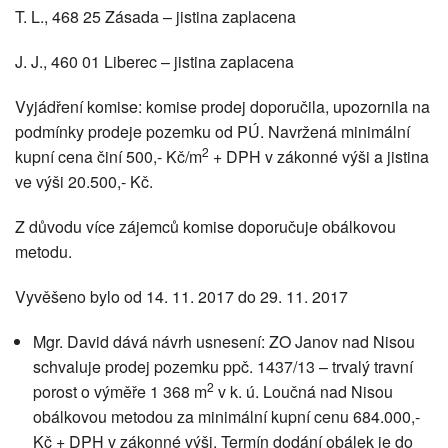
T. L., 468 25 Zásada – jistina zaplacena
J. J., 460 01 Liberec – jistina zaplacena
Vyjádření komise: komise prodej doporučila, upozornila na
podmínky prodeje pozemku od PÚ. Navržená minimální
2
kupní cena činí 500,- Kč/m
+ DPH v zákonné výši a jistina
ve výši 20.500,- Kč.
Z důvodu více zájemců komise doporučuje obálkovou
metodu.
Vyvěšeno bylo od 14. 11. 2017 do 29. 11. 2017
Mgr. David dává návrh usnesení: ZO Janov nad Nisou
schvaluje prodej pozemku ppč. 1437/13 – trvalý travní
2
porost o výměře 1 368 m
v k. ú. Loučná nad Nisou
obálkovou metodou za minimální kupní cenu 684.000,-
Kč + DPH v zákonné výši. Termín dodání obálek je do