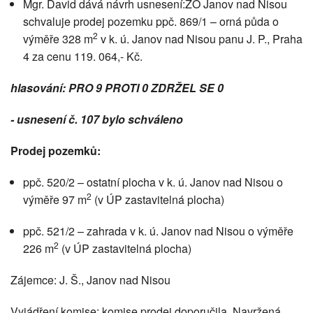
Mgr. David dává návrh usnesení:ZO Janov nad Nisou
schvaluje prodej pozemku ppč. 869/1 – orná půda o
2
výměře 328 m
v k. ú. Janov nad Nisou panu J. P., Praha
4 za cenu 119. 064,- Kč.
hlasování: PRO 9 PROTI 0 ZDRŽEL SE 0
- usnesení č. 107 bylo schváleno
Prodej pozemků:
ppč. 520/2 – ostatní plocha v k. ú. Janov nad Nisou o
2
výměře 97 m
(v ÚP zastavitelná plocha)
ppč. 521/2 – zahrada v k. ú. Janov nad Nisou o výměře
2
226 m
(v ÚP zastavitelná plocha)
Zájemce: J. Š., Janov nad Nisou
Vyjádření komise: komise prodej doporučila. Navržená