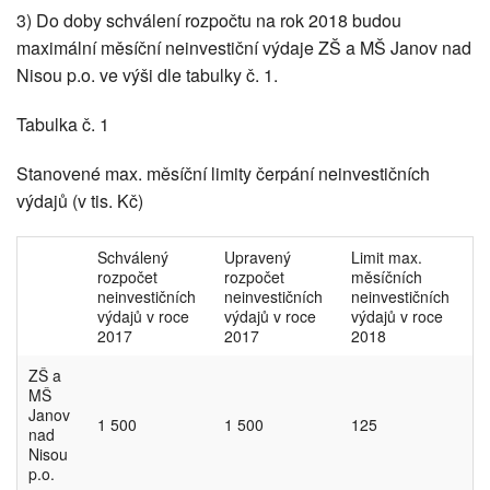
3) Do doby schválení rozpočtu na rok 2018 budou
maximální měsíční neinvestiční výdaje ZŠ a MŠ Janov nad
Nisou p.o. ve výši dle tabulky č. 1.
Tabulka č. 1
Stanovené max. měsíční limity čerpání neinvestičních
výdajů (v tis. Kč)
Schválený
Upravený
Limit max.
rozpočet
rozpočet
měsíčních
neinvestičních
neinvestičních
neinvestičních
výdajů v roce
výdajů v roce
výdajů v roce
2017
2017
2018
ZŠ a
MŠ
Janov
1 500
1 500
125
nad
Nisou
p.o.