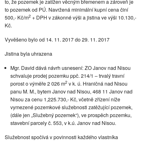
to, že pozemek je zatížen věcným břemenem a zároveň je
to pozemek od PÚ. Navržená minimální kupní cena činí
2
500,- Kč/m
+ DPH v zákonné výši a jistina ve výši 10.130,-
Kč.
Vyvěšeno bylo od 14. 11. 2017 do 29. 11. 2017
Jistina byla uhrazena
Mgr. David dává návrh usnesení: ZO Janov nad Nisou
schvaluje prodej pozemku ppč. 214/1 – trvalý travní
2
porost o výměře 2 026 m
v k. ú. Hraničná nad Nisou
panu M. M., bytem Janov nad Nisou, 468 11 Janov nad
Nisou za cenu 1,225.730,- Kč, včetně zřízení níže
vymezené pozemkové služebnosti zatěžující pozemek,
(dále jen „Služebný pozemek“), ve prospěch pozemku,
stavební parcely č. 553, v k.ú. Janov nad Nisou.
Služebnost spočívá v povinnosti každého vlastníka