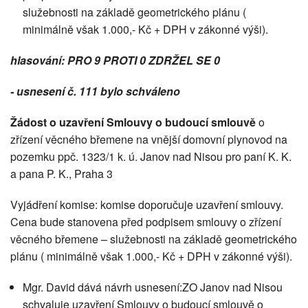
služebnosti na základě geometrického plánu (
minimálně však 1.000,- Kč + DPH v zákonné výši).
hlasování: PRO 9 PROTI 0 ZDRŽEL SE 0
- usnesení č. 111 bylo schváleno
Žádost o uzavření Smlouvy o budoucí smlouvě
o
zřízení věcného břemene na vnější domovní plynovod na
pozemku ppč. 1323/1 k. ú. Janov nad Nisou pro paní K. K.
a pana P. K., Praha 3
Vyjádření komise: komise doporučuje uzavření smlouvy.
Cena bude stanovena před podpisem smlouvy o zřízení
věcného břemene – služebnosti na základě geometrického
plánu ( minimálně však 1.000,- Kč + DPH v zákonné výši).
Mgr. David dává návrh usnesení:ZO Janov nad Nisou
schvaluje uzavření Smlouvy o budoucí smlouvě o