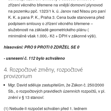
zřízení věcného břemene na vnější domovní plynovod
na pozemku ppč. 1323/1 k. ú. Janov nad Nisou pro paní
K. K. a pana P. K., Praha 3. Cena bude stanovena před
podpisem smlouvy o zřízení věcného břemene –
služebnosti na základě geometrického plánu (
minimálně však 1.000,- Kč + DPH v zákonné výši).
hlasování: PRO 9 PROTI 0 ZDRŽEL SE 0
- usnesení č. 112 bylo schváleno
4. Rozpočtové změny, rozpočtové
provizorium
Mgr. David sděluje zastupitelům, že Zákon č. 250/2000
Sb., o rozpočtových pravidlech územních rozpočtů, v pl.
znění v § 13 stanoví:
(1) Nebude-li rozpočet schválen před 1. lednem