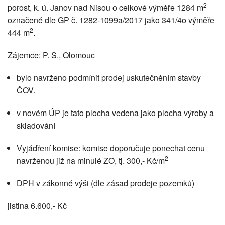
2
porost, k. ú. Janov nad Nisou o celkové výměře 1284 m
označené dle GP č. 1282-1099a/2017 jako 341/4o výměře
2
444 m
.
Zájemce: P. S., Olomouc
bylo navrženo podmínit prodej uskutečněním stavby
ČOV.
v novém ÚP je tato plocha vedena jako plocha výroby a
skladování
Vyjádření komise: komise doporučuje ponechat cenu
2
navrženou již na minulé ZO, tj. 300,- Kč/m
DPH v zákonné výši (dle zásad prodeje pozemků)
jistina 6.600,- Kč