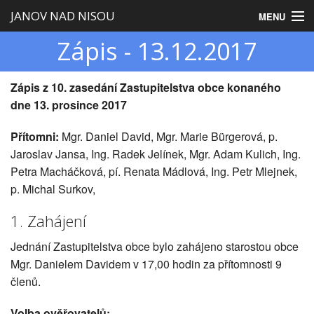
JANOV NAD NISOU
MENU
Zápis - 13.12.2017
Úvod
Obecní úřad
Zápis z 10. zasedání Zastupitelstva obce konaného
dne 13. prosince 2017
Zastupitelstvo
Přítomni:
Mgr. Daniel David, Mgr. Marie Bürgerová, p.
Obec
Jaroslav Jansa, Ing. Radek Jelínek, Mgr. Adam Kulich, Ing.
Petra Macháčková, pí. Renata Mádlová, Ing. Petr Mlejnek,
Turistika
p. Michal Surkov,
1. Zahájení
Jednání Zastupitelstva obce bylo zahájeno starostou obce
Mgr. Danielem Davidem v 17,00 hodin za přítomnosti 9
členů.
Volba ověřovatelů: