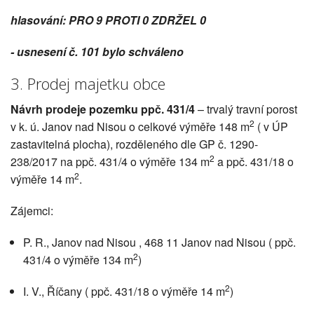
hlasování: PRO 9 PROTI 0 ZDRŽEL 0
- usnesení č. 101 bylo schváleno
3. Prodej majetku obce
Návrh prodeje pozemku ppč. 431/4
– trvalý travní porost
2
v k. ú. Janov nad Nisou o celkové výměře 148 m
( v ÚP
zastavitelná plocha), rozděleného dle GP č. 1290-
2
238/2017 na ppč. 431/4 o výměře 134 m
a ppč. 431/18 o
2
výměře 14 m
.
Zájemci:
P. R., Janov nad Nisou , 468 11 Janov nad Nisou ( ppč.
2
431/4 o výměře 134 m
)
2
I. V., Říčany ( ppč. 431/18 o výměře 14 m
)