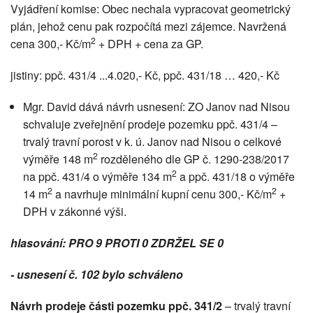
Vyjádření komise: Obec nechala vypracovat geometrický
plán, jehož cenu pak rozpočítá mezi zájemce. Navržená
2
cena 300,- Kč/m
+ DPH + cena za GP.
jistiny: ppč. 431/4 ...4.020,- Kč, ppč. 431/18 … 420,- Kč
Mgr. David dává návrh usnesení: ZO Janov nad Nisou
schvaluje zveřejnění prodeje pozemku ppč. 431/4 –
trvalý travní porost v k. ú. Janov nad Nisou o celkové
2
výměře 148 m
rozděleného dle GP č. 1290-238/2017
2
na ppč. 431/4 o výměře 134 m
a ppč. 431/18 o výměře
2
2
14 m
a navrhuje minimální kupní cenu 300,- Kč/m
+
DPH v zákonné výši.
hlasování: PRO 9 PROTI 0 ZDRŽEL SE 0
- usnesení č. 102 bylo schváleno
Návrh prodeje části pozemku ppč. 341/2
– trvalý travní