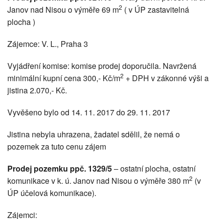
2
Janov nad Nisou o výměře 69 m
( v ÚP zastavitelná
plocha )
Zájemce: V. L., Praha 3
Vyjádření komise: komise prodej doporučila. Navržená
2
minimální kupní cena 300,- Kč/m
+ DPH v zákonné výši a
jistina 2.070,- Kč.
Vyvěšeno bylo od 14. 11. 2017 do 29. 11. 2017
Jistina nebyla uhrazena, žadatel sdělil, že nemá o
pozemek za tuto cenu zájem
Prodej pozemku ppč. 1329/5
– ostatní plocha, ostatní
2
komunikace v k. ú. Janov nad Nisou o výměře 380 m
(v
ÚP účelová komunikace).
Zájemci: