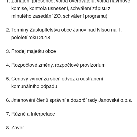
Zahájení (presence, volba ověřovatelů, volba návrhové
komise, kontrola usnesení, schválení zápisu z
minulého zasedání ZO, schválení programu)
Termíny Zastupitelstva obce Janov nad Nisou na 1.
pololetí roku 2018
Prodej majetku obce
Rozpočtové změny, rozpočtové provizorium
Cenový výměr za sběr, odvoz a odstranění
komunálního odpadu
Jmenování členů správní a dozorčí rady Janovské o.p.s.
Různé a interpelace
Závěr