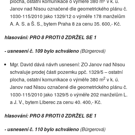
plocha, ostatní komunikace o výměře 380 m
v k. ú.
Janov nad Nisou označené dle geometrického plánu č.
1030-115/2010 jako 1329/12 o výměře 178 manželům
A. A. S. a Š. S., bytem Praha 8 za cenu 35. 600,- Kč.
hlasování: PRO 8 PROTI 0 ZDRŽEL SE 1
- usnesení č. 109 bylo schváleno
(Bürgerová)
Mgr. David dává návrh usnesení: ZO Janov nad Nisou
schvaluje prodej části pozemku ppč. 1329/5 – ostatní
2
plocha, ostatní komunikace o výměře 380 m
v k. ú.
Janov nad Nisou označené dle geometrického plánu č.
1030-115/2010 jako 1329/5 o výměře 202 manželům L.
a J. V., bytem Liberec za cenu 40. 400,- Kč.
hlasování: PRO 8 PROTI 0 ZDRŽEL SE 1
- usnesení č. 110 bylo schváleno
(Bürgerová)