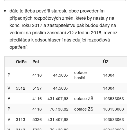
dále je třeba pověřit starostu obce provedením
případných rozpočtových změn, které by nastaly na
konci roku 2017 a zastupitelstvu pak budou dány na
vědomí na příštím zasedání ZO v lednu 2018, rovněž
předkládá k odsouhlasení následující rozpočtová
opatření:
OdPa
Pol
ÚZ
dotace
P
4116
44.503,-
14004
hasiči
V
5512
5137
44.503,-
14004
P
4116
431.407,98
dotace ZŠ
103533063
P
4116
76.130,82
dotace ZŠ
103133063
V
3113
5336
431.407,98
103533063
V
3113
5336
76.130,82
103133063