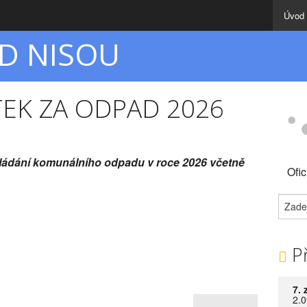
Úvod
D NISOU
TEK ZA ODPAD 2026
dkládání komunálního odpadu v roce 2026 včetně
Ofi
Př
7. 
2.0