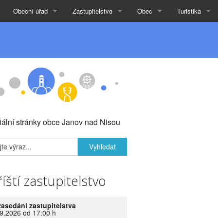
Obecní úřad
Zastupitelstvo
Obec
Turistika
ciální stránky obce Janov nad Nisou
íští zastupitelstvo
zasedání zastupitelstva
9.2026 od 17:00 h