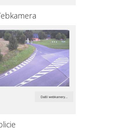
ebkamera
Další webkamery...
licie