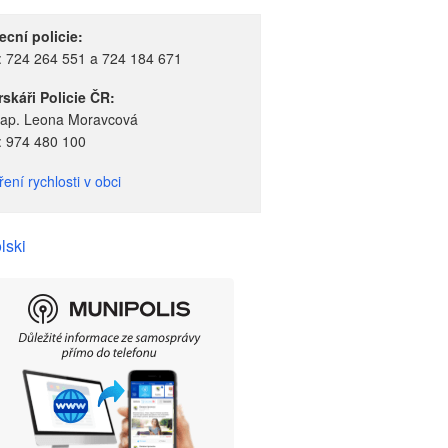
cní policie:
.: 724 264 551 a 724 184 671
skáři Policie ČR:
rap. Leona Moravcová
.: 974 480 100
ení rychlosti v obci
lski