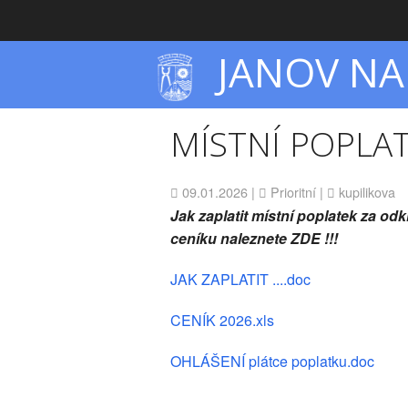
JANOV NA
MÍSTNÍ POPLA
09.01.2026
|
Prioritní
|
kupilikova
Jak zaplatit místní poplatek za o
ceníku naleznete ZDE !!!
JAK ZAPLATIT ....doc
CENÍK 2026.xls
OHLÁŠENÍ plátce poplatku.doc