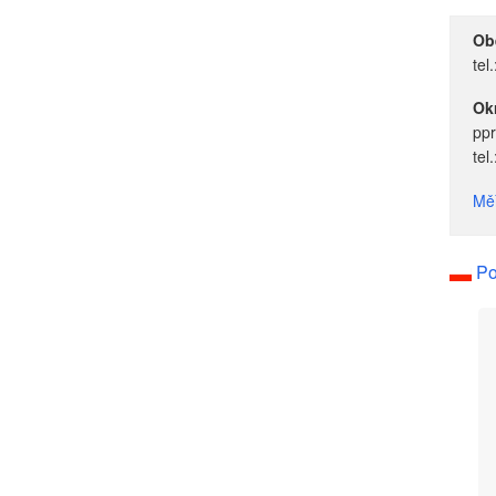
Obe
tel
Okr
pp
tel
Měř
Po