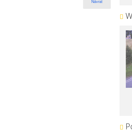
Návrat
W
Po