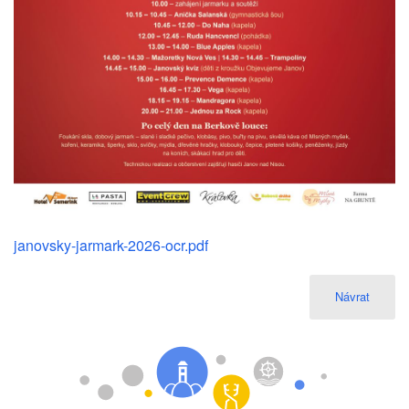
janovsky-jarmark-2026-ocr.pdf
Návrat