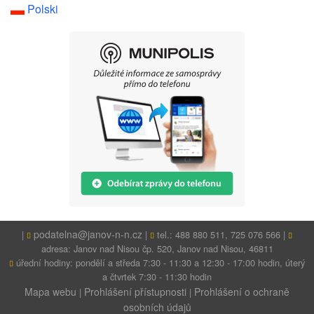
Polski
podatelna@janov-n-n.cz
|
|
tel.: 488 880 511, 725 076 566 |
adresa: Janov nad Nisou čp. 520, Janov nad Nisou, 46811
úřední hodiny: pondělí a středa 7:30 - 11:30 a 12:30 - 17:00 hodin, úterý
a čtvrtek 7:30 - 11:30 hodin
Mapa webu
Prohlášení přístupnosti
Prohlášení o ochraně
|
|
osobních údajů