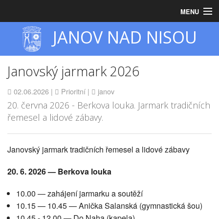
MENU
JANOV NAD NISOU
Úvod
Obecní úřad
Janovský jarmark 2026
Zastupitelstvo
02.06.2026
|
Prioritní
|
janov
Obec
20. června 2026 - Berkova louka. Jarmark tradičních
řemesel a lidové zábavy.
Turistika
Janovský jarmark tradičních řemesel a lidové zábavy
20. 6. 2026 — Berkova louka
10.00 — zahájení jarmarku a soutěží
10.15 — 10.45 — Anička Salanská (gymnastická šou)
10.45 - 12.00 — Do Naha (kapela)